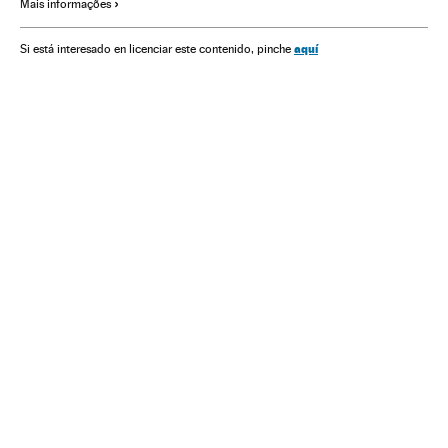
Mais informações
América do Norte
Europa
América
Relações exteriores
aquí
Si está interesado en licenciar este contenido, pinche