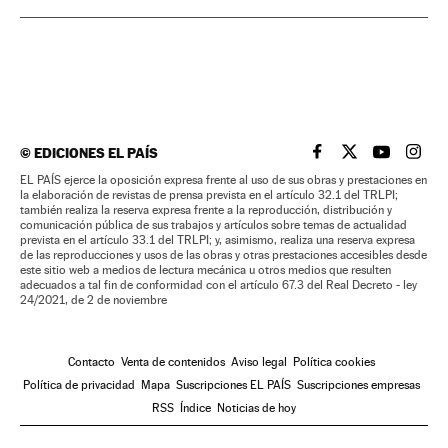
©
EDICIONES EL PAÍS
EL PAÍS BRASIL EN
EL PAÍS BRASI
EL PAÍS B
EL PA
EL PAÍS ejerce la oposición expresa frente al uso de sus obras y prestaciones en
la elaboración de revistas de prensa prevista en el artículo 32.1 del TRLPI;
también realiza la reserva expresa frente a la reproducción, distribución y
comunicación pública de sus trabajos y artículos sobre temas de actualidad
prevista en el artículo 33.1 del TRLPI; y, asimismo, realiza una reserva expresa
de las reproducciones y usos de las obras y otras prestaciones accesibles desde
este sitio web a medios de lectura mecánica u otros medios que resulten
adecuados a tal fin de conformidad con el artículo 67.3 del Real Decreto - ley
24/2021, de 2 de noviembre
Contacto
Venta de contenidos
Aviso legal
Política cookies
Política de privacidad
Mapa
Suscripciones EL PAÍS
Suscripciones empresas
RSS
Índice
Noticias de hoy