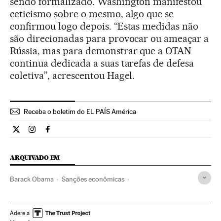
sendo formalizado. Washington manifestou
ceticismo sobre o mesmo, algo que se
confirmou logo depois. “Estas medidas não
são direcionadas para provocar ou ameaçar a
Rússia, mas para demonstrar que a OTAN
continua dedicada a suas tarefas de defesa
coletiva”, acrescentou Hagel.
Receba o boletim do EL PAÍS América
Internacional El País Brasil en Twitter
Internacional El País Brasil en Instagram
Internacional El País Brasil en Facebook
ARQUIVADO EM
Barack Obama
Sanções econômicas
Embargo comercial
Ucrânia
Represálias internacionais
Europa Leste
Estados Unidos
Relações internacionais
Adere a