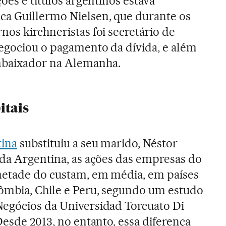
ções e títulos argentinos estava
ca Guillermo Nielsen, que durante os
nos kirchneristas foi secretário de
negociou o pagamento da dívida, e além
mbaixador na Alemanha.
itais
tina
substituiu a seu marido, Néstor
 da Argentina, as ações das empresas do
 metade do custam, em média, em países
ômbia, Chile e Peru, segundo um estudo
Negócios da Universidad Torcuato Di
Desde 2013, no entanto, essa diferença