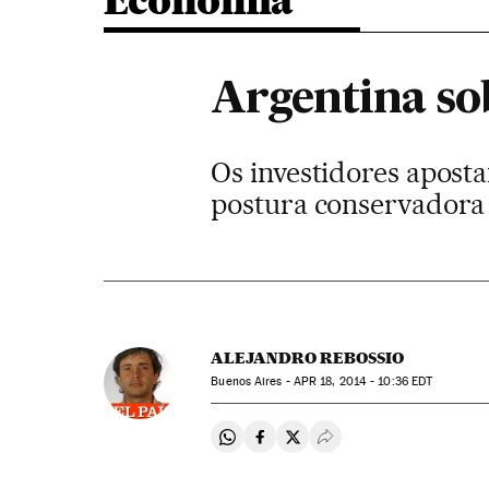
Economia
Argentina so
Os investidores apo
postura conservadora
ALEJANDRO REBOSSIO
Buenos Aires -
APR
18, 2014 - 10:36
EDT
Compartir en Whatsapp
Compartir en Facebook
Compartir en Twitter
Desplegar Redes Soci