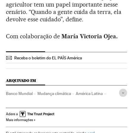
agricultor tem um papel importante nesse
cenário. “Quando a gente cuida da terra, ela
devolve esse cuidado”, define.
Com colaboração de
María Victoria Ojea.
Receba o boletim do EL PAÍS América
ARQUIVADO EM
Banco Mundial
Mudança climática
América Latina
América
Problemas ambientais
Agricultura
Organizações internacionais
Agroalimentação
Adere a
Mais informações
Trabalho
Relações exteriores
Meio ambiente
Termómetro económico y social de América
Planeta Futuro