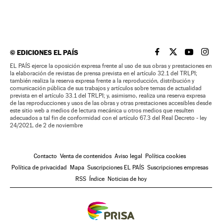
©
EDICIONES EL PAÍS
EL PAÍS BRASIL EN
EL PAÍS BRASI
EL PAÍS B
EL PA
EL PAÍS ejerce la oposición expresa frente al uso de sus obras y prestaciones en
la elaboración de revistas de prensa prevista en el artículo 32.1 del TRLPI;
también realiza la reserva expresa frente a la reproducción, distribución y
comunicación pública de sus trabajos y artículos sobre temas de actualidad
prevista en el artículo 33.1 del TRLPI; y, asimismo, realiza una reserva expresa
de las reproducciones y usos de las obras y otras prestaciones accesibles desde
este sitio web a medios de lectura mecánica u otros medios que resulten
adecuados a tal fin de conformidad con el artículo 67.3 del Real Decreto - ley
24/2021, de 2 de noviembre
Contacto
Venta de contenidos
Aviso legal
Política cookies
Política de privacidad
Mapa
Suscripciones EL PAÍS
Suscripciones empresas
RSS
Índice
Noticias de hoy