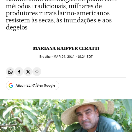
métodos tradicionais, milhares de
produtores rurais latino-americanos
resistem às secas, às inundações e aos
degelos
MARIANA KAIPPER CERATTI
Brasília -
MAR
24, 2014 - 19:24
EDT
Compartir en Whatsapp
Compartir en Facebook
Compartir en Twitter
Desplegar Redes Sociales
Añadir EL PAÍS en Google