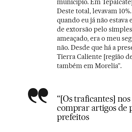
município. Em Tepalcatep
Deste total, levavam 10%
quando eu já não estava 
de extorsão pelo simples 
ameaçado, era o meu segu
não. Desde que há a pres
Tierra Caliente [região d
também em Morelia”.
“[Os traficantes] no
comprar artigos de p
prefeitos