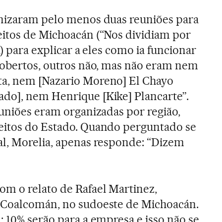
anizaram pelo menos duas reuniões para
eitos de Michoacán (“Nos dividiam por
a) para explicar a eles como ia funcionar
cobertos, outros não, mas não eram nem
a, nem [Nazario Moreno] El Chayo
do], nem Henrique [Kike] Plancarte”.
euniões eram organizadas por região,
eitos do Estado. Quando perguntado se
al, Morelia, apenas responde: “Dizem
m o relato de Rafael Martinez,
 Coalcomán, no sudoeste de Michoacán.
: 10% serão para a empresa e isso não se