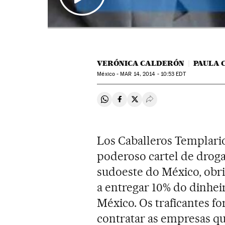
VERÓNICA CALDERÓN
PAULA 
México -
MAR
14, 2014 - 10:53
EDT
Compartir en Whatsapp
Compartir en Facebook
Compartir en Twitter
Desplegar Redes Soci
Los Caballeros Templario
poderoso cartel de drog
sudoeste do México, obrig
a entregar 10% do dinhei
México. Os traficantes f
contratar as empresas que