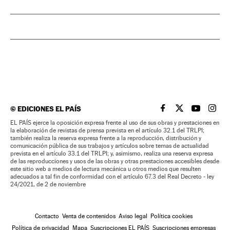
©
EDICIONES EL PAÍS
EL PAÍS BRASIL EN
EL PAÍS BRASI
EL PAÍS B
EL PA
EL PAÍS ejerce la oposición expresa frente al uso de sus obras y prestaciones en
la elaboración de revistas de prensa prevista en el artículo 32.1 del TRLPI;
también realiza la reserva expresa frente a la reproducción, distribución y
comunicación pública de sus trabajos y artículos sobre temas de actualidad
prevista en el artículo 33.1 del TRLPI; y, asimismo, realiza una reserva expresa
de las reproducciones y usos de las obras y otras prestaciones accesibles desde
este sitio web a medios de lectura mecánica u otros medios que resulten
adecuados a tal fin de conformidad con el artículo 67.3 del Real Decreto - ley
24/2021, de 2 de noviembre
Contacto
Venta de contenidos
Aviso legal
Política cookies
Política de privacidad
Mapa
Suscripciones EL PAÍS
Suscripciones empresas