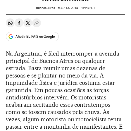
Buenos Aires -
MAR
13, 2014 - 11:23
EDT
Compartir en Whatsapp
Compartir en Facebook
Compartir en Twitter
Desplegar Redes Sociales
Añadir EL PAÍS en Google
Na Argentina, é fácil interromper a avenida
principal de Buenos Aires ou qualquer
estrada. Basta reunir umas dezenas de
pessoas e se plantar no meio da via. A
impunidade física e jurídica costuma estar
garantida. Em poucas ocasiões as forças
antidistúrbios intervêm. Os motoristas
acabaram aceitando esses contratempos
como se fossem causados pela chuva. Às
vezes, algum motorista ou motociclista tenta
passar entre a montanha de manifestantes. E