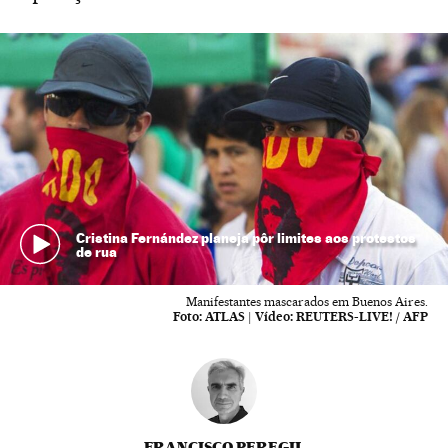
Cristina Fernández planeja pôr limites aos protestos
de rua
Manifestantes mascarados em Buenos Aires.
Foto:
ATLAS
|
Vídeo:
REUTERS-LIVE! / AFP
FRANCISCO PEREGIL