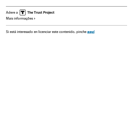
Protestos sociais
Mal-estar social
América do Sul
América Latina
Problemas sociais
América
Sociedade
Adere a
Mais informações
aquí
Si está interesado en licenciar este contenido, pinche