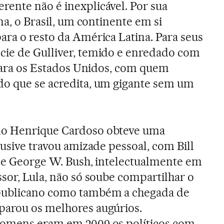
ente não é inexplicável. Por sua
oma, o Brasil, um continente em si
ara o resto da América Latina. Para seus
cie de Gulliver, temido e enredado com
; para os Estados Unidos, com quem
do que se acredita, um gigante sem um
do Henrique Cardoso obteve uma
lusive travou amizade pessoal, com Bill
 de George W. Bush, intelectualmente em
ssor, Lula, não só soube compartilhar o
epublicano como também a chegada de
parou os melhores augúrios.
homens eram em 2009 os políticos com