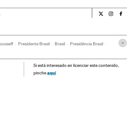
a
Opiniao El País Br
Opiniao El Pa
Opiniao 
ousseff
Presidente Brasil
Brasil
Presidência Brasil
ações internacionais
Governo
Relações exteriores
Si está interesado en licenciar este contenido,
blica
Cuba
Caribe
América Latina
América
aquí
pinche
ticos
Política