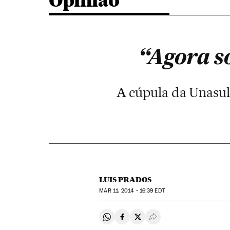
Opinião
“Agora só
A cúpula da Unasul
LUIS PRADOS
MAR
11, 2014 - 16:39
EDT
Compartir en Whatsapp
Compartir en Facebook
Compartir en Twitter
Desplegar Redes Soci