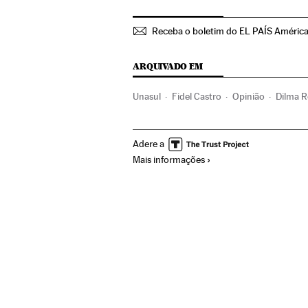
Receba o boletim do EL PAÍS Améric
ARQUIVADO EM
Unasul
Fidel Castro
Opinião
Dilma R
América do Sul
Governo Brasil
Organiz
Adere a
Administração Estado
Administração pú
Mais informações
Partido dos Trabalhadores
Partidos polí