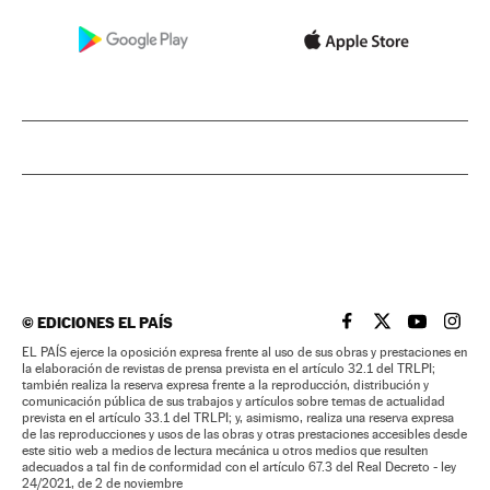
©
EDICIONES EL PAÍS
EL PAÍS BRASIL EN
EL PAÍS BRASI
EL PAÍS B
EL PA
EL PAÍS ejerce la oposición expresa frente al uso de sus obras y prestaciones en
la elaboración de revistas de prensa prevista en el artículo 32.1 del TRLPI;
también realiza la reserva expresa frente a la reproducción, distribución y
comunicación pública de sus trabajos y artículos sobre temas de actualidad
prevista en el artículo 33.1 del TRLPI; y, asimismo, realiza una reserva expresa
de las reproducciones y usos de las obras y otras prestaciones accesibles desde
este sitio web a medios de lectura mecánica u otros medios que resulten
adecuados a tal fin de conformidad con el artículo 67.3 del Real Decreto - ley
24/2021, de 2 de noviembre