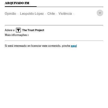
ARQUIVADO EM
Opinião
Leopoldo López
Chile
Violência
Movimentos sociais
Problemas sociais
Sociedade
Voluntad Popular
Oposição política
Venezuela
Adere a
Mais informações
América do Sul
América Latina
América
Política
aquí
Si está interesado en licenciar este contenido, pinche