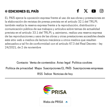
©
EDICIONES EL PAÍS
EL PAÍS BRASIL EN
EL PAÍS BRASI
EL PAÍS B
EL PA
EL PAÍS ejerce la oposición expresa frente al uso de sus obras y prestaciones en
la elaboración de revistas de prensa prevista en el artículo 32.1 del TRLPI;
también realiza la reserva expresa frente a la reproducción, distribución y
comunicación pública de sus trabajos y artículos sobre temas de actualidad
prevista en el artículo 33.1 del TRLPI; y, asimismo, realiza una reserva expresa
de las reproducciones y usos de las obras y otras prestaciones accesibles desde
este sitio web a medios de lectura mecánica u otros medios que resulten
adecuados a tal fin de conformidad con el artículo 67.3 del Real Decreto - ley
24/2021, de 2 de noviembre
Contacto
Venta de contenidos
Aviso legal
Política cookies
Política de privacidad
Mapa
Suscripciones EL PAÍS
Suscripciones empresas
RSS
Índice
Noticias de hoy
Webs de PRISA