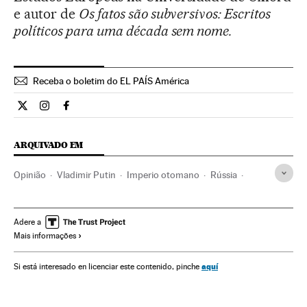
e autor de
Os fatos são subversivos: Escritos
políticos para uma década sem nome.
Receba o boletim do EL PAÍS América
Opiniao El País Brasil en Twitter
Opiniao El País Brasil en Instagram
Opiniao El País Brasil en Facebook
ARQUIVADO EM
Opinião
Vladimir Putin
Imperio otomano
Rússia
Crimeia
Ucrânia
Europa Leste
Conflitos
Europa
História
Adere a
Mais informações
aquí
Si está interesado en licenciar este contenido, pinche