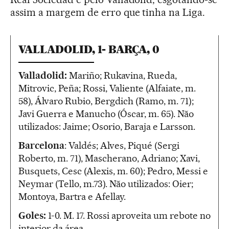
assim a margem de erro que tinha na Liga.
VALLADOLID, 1- BARÇA, 0
Valladolid:
Mariño; Rukavina, Rueda,
Mitrovic, Peña; Rossi, Valiente (Alfaiate, m.
58), Álvaro Rubio, Bergdich (Ramo, m. 71);
Javi Guerra e Manucho (Óscar, m. 65). Não
utilizados: Jaime; Osorio, Baraja e Larsson.
Barcelona
: Valdés; Alves, Piqué (Sergi
Roberto, m. 71), Mascherano, Adriano; Xavi,
Busquets, Cesc (Alexis, m. 60); Pedro, Messi e
Neymar (Tello, m.73). Não utilizados: Oier;
Montoya, Bartra e Afellay.
Goles:
1-0. M. 17. Rossi aproveita um rebote no
interior da área.