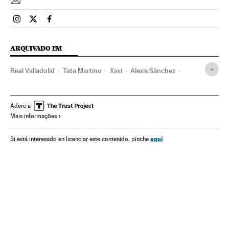
Esportes El País Brasil en Instagram
Esportes El País Brasil en Twitter
Esportes El País Brasil en Facebook
ARQUIVADO EM
Real Valladolid
Tata Martino
Xavi
Alexis Sánchez
Pedro
Campeonato espanhol
FC Barcelona
Lionel Messi
Primeira divisão
Liga futebol
Futebol
Adere a
Mais informações
Competições
Times esportes
Esportes
aquí
Si está interesado en licenciar este contenido, pinche