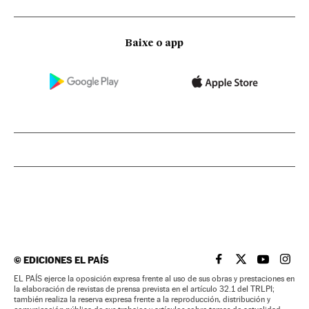
Baixe o app
©
EDICIONES EL PAÍS
EL PAÍS BRASIL EN
EL PAÍS BRASI
EL PAÍS B
EL PA
EL PAÍS ejerce la oposición expresa frente al uso de sus obras y prestaciones en
la elaboración de revistas de prensa prevista en el artículo 32.1 del TRLPI;
también realiza la reserva expresa frente a la reproducción, distribución y