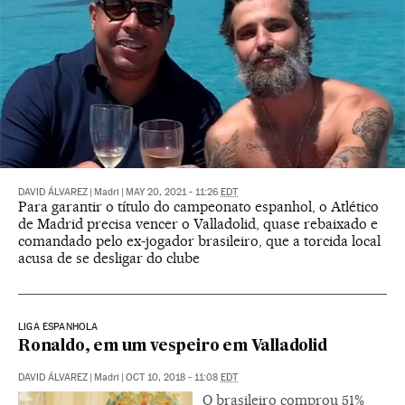
DAVID ÁLVAREZ
|
Madri
|
MAY 20, 2021 - 11:26
EDT
Para garantir o título do campeonato espanhol, o Atlético
de Madrid precisa vencer o Valladolid, quase rebaixado e
comandado pelo ex-jogador brasileiro, que a torcida local
acusa de se desligar do clube
LIGA ESPANHOLA
Ronaldo, em um vespeiro em Valladolid
DAVID ÁLVAREZ
|
Madri
|
OCT 10, 2018 - 11:08
EDT
O brasileiro comprou 51%