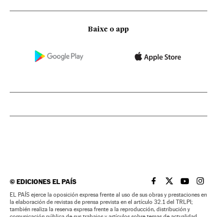
Baixe o app
©
EDICIONES EL PAÍS
EL PAÍS BRASIL EN
EL PAÍS BRASI
EL PAÍS B
EL PA
EL PAÍS ejerce la oposición expresa frente al uso de sus obras y prestaciones en
la elaboración de revistas de prensa prevista en el artículo 32.1 del TRLPI;
también realiza la reserva expresa frente a la reproducción, distribución y
comunicación pública de sus trabajos y artículos sobre temas de actualidad