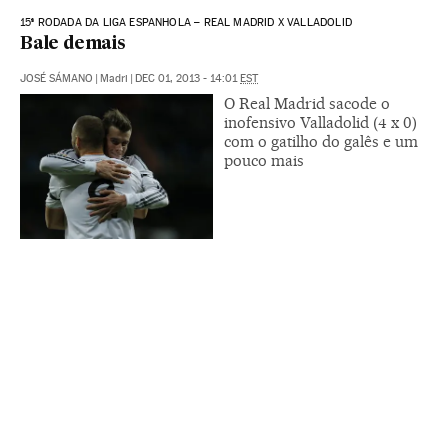
15ª RODADA DA LIGA ESPANHOLA – REAL MADRID X VALLADOLID
Bale demais
JOSÉ SÁMANO
|
Madri
|
DEC 01, 2013 - 14:01
EST
O Real Madrid sacode o
inofensivo Valladolid (4 x 0)
com o gatilho do galês e um
pouco mais