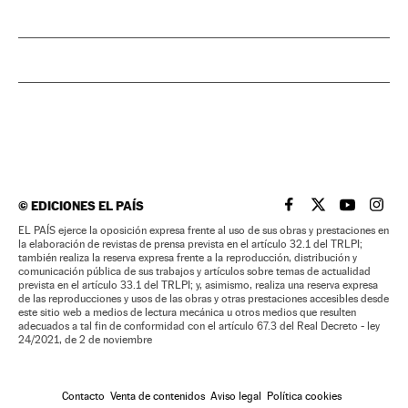
©
EDICIONES EL PAÍS
EL PAÍS BRASIL EN
EL PAÍS BRASI
EL PAÍS B
EL PA
EL PAÍS ejerce la oposición expresa frente al uso de sus obras y prestaciones en
la elaboración de revistas de prensa prevista en el artículo 32.1 del TRLPI;
también realiza la reserva expresa frente a la reproducción, distribución y
comunicación pública de sus trabajos y artículos sobre temas de actualidad
prevista en el artículo 33.1 del TRLPI; y, asimismo, realiza una reserva expresa
de las reproducciones y usos de las obras y otras prestaciones accesibles desde
este sitio web a medios de lectura mecánica u otros medios que resulten
adecuados a tal fin de conformidad con el artículo 67.3 del Real Decreto - ley
24/2021, de 2 de noviembre
Contacto
Venta de contenidos
Aviso legal
Política cookies