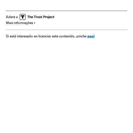
Obesidade
Doenças endócrinas
Estados Unidos
América do Norte
América
Doenças
Medicina
Saúde
Adere a
Mais informações
aquí
Si está interesado en licenciar este contenido, pinche