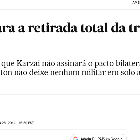
AMÉ
a a retirada total da t
que Karzai não assinará o pacto bilater
on não deixe nenhum militar em solo af
B
25, 2014 - 16:59
EST
Añadir EL PAÍS en Google