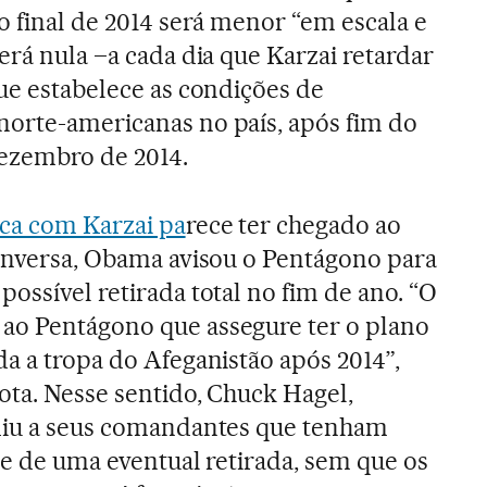
o final de 2014 será menor “em escala e
erá nula –a cada dia que Karzai retardar
que estabelece as condições de
norte-americanas no país, após fim do
zembro de 2014.
nca com Karzai pa
rece ter chegado ao
conversa, Obama avisou o Pentágono para
ossível retirada total no fim de ano. “O
ao Pentágono que assegure ter o plano
da a tropa do Afeganistão após 2014”,
ota. Nesse sentido, Chuck Hagel,
ediu a seus comandantes que tenham
te de uma eventual retirada, sem que os