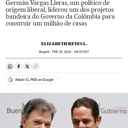
Germán Vargas Lleras, um político de
origem liberal, liderou um dos projetos
bandeira do Governo da Colômbia para
construir um milhão de casas
ELIZABETH REYES L.
Bogotá -
FEB
25, 2014 - 08:03
EST
Compartir en Whatsapp
Compartir en Facebook
Compartir en Twitter
Desplegar Redes Sociales
Añadir EL PAÍS en Google