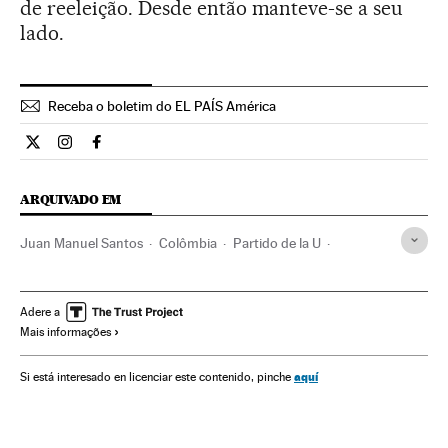
de reeleição. Desde então manteve-se a seu
lado.
Receba o boletim do EL PAÍS América
Internacional El País Brasil en Twitter
Internacional El País Brasil en Instagram
Internacional El País Brasil en Facebook
ARQUIVADO EM
Juan Manuel Santos
Colômbia
Partido de la U
Eleições Colômbia 2014
Campanhas eleitorais
Eleições Colômbia
Partidos políticos
América do Sul
Adere a
Mais informações
América Latina
Eleições
América
Política
aquí
Si está interesado en licenciar este contenido, pinche