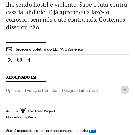
lhe sendo hostil e violento. Sabe e luta contra
essa fatalidade. E já aprendeu a fazê-lo
conosco, sem nós e até contra nós. Gostemos
disso ou não.
Receba o boletim do EL PAÍS América
Opiniao El País Brasil en Twitter
Opiniao El País Brasil en Instagram
Opiniao El País Brasil en Facebook
ARQUIVADO EM
Opinião
Evolução humana
Desigualdade social
Antropologia
Feminismo
Movimentos sociais
Mulheres ciência
Cientistas
Mulheres
Sociedade
Adere a
Mais informações
Ciência
Planeta Futuro
aquí
Si está interesado en licenciar este contenido, pinche