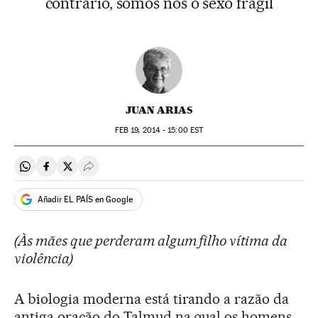
contrário, somos nós o sexo frágil
JUAN ARIAS
FEB
19, 2014 - 15:00
EST
Compartir en Whatsapp
Compartir en Facebook
Compartir en Twitter
Desplegar Redes Sociales
Añadir EL PAÍS en Google
(Às mães que perderam algum filho vítima da
violência)
A biologia moderna está tirando a razão da
antiga oração do Talmud na qual os homens