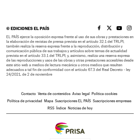
©
EDICIONES EL PAÍS
EL PAÍS BRASIL EN
EL PAÍS BRASI
EL PAÍS B
EL PA
EL PAÍS ejerce la oposición expresa frente al uso de sus obras y prestaciones en
la elaboración de revistas de prensa prevista en el artículo 32.1 del TRLPI;
también realiza la reserva expresa frente a la reproducción, distribución y
comunicación pública de sus trabajos y artículos sobre temas de actualidad
prevista en el artículo 33.1 del TRLPI; y, asimismo, realiza una reserva expresa
de las reproducciones y usos de las obras y otras prestaciones accesibles desde
este sitio web a medios de lectura mecánica u otros medios que resulten
adecuados a tal fin de conformidad con el artículo 67.3 del Real Decreto - ley
24/2021, de 2 de noviembre
Contacto
Venta de contenidos
Aviso legal
Política cookies
Política de privacidad
Mapa
Suscripciones EL PAÍS
Suscripciones empresas
RSS
Índice
Noticias de hoy