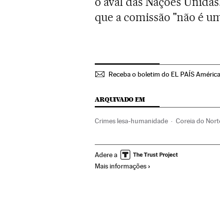
o aval das Nações Unidas
que a comissão "não é u
Receba o boletim do EL PAÍS Améric
ARQUIVADO EM
Crimes lesa-humanidade
Coreia do Nort
Organizações internacionais
Delitos
R
Adere a
Mais informações