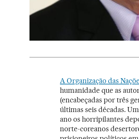
A Organização das Naçõ
humanidade que as auto
(encabeçadas por três g
últimas seis décadas. U
ano os horripilantes de
norte-coreanos desertor
prisioneiros políticos e