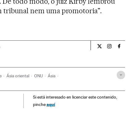
. De todo modo, o juiz Kirby lembrou
m tribunal nem uma promotoria".
a
Internacional El Pa
Internacional
Internac
e
Ásia oriental
ONU
Ásia
elações exteriores
Justiça
Si está interesado en licenciar este contenido,
aquí
pinche