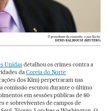
O presidente da comissão, o juiz Kirby.
DENIS BALIBOUSE (REUTERS)
es Unidas
detalhou os crimes contra a
ridades da
Coreia do Norte
erações dos Kim) perpetraram nas
ma comissão escutou durante o último
poimentos em sessões públicas de 80
es e sobreviventes de campos de
m Seul, Tóquio, Londres e Washington. O