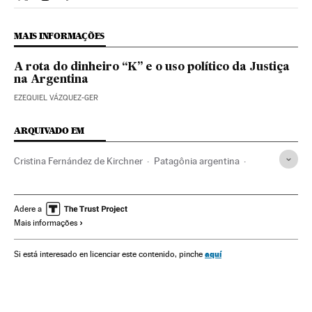
Internacional El País Brasil en Twitter
Internacional El País Brasil en Instagram
Internacional El País Brasil en Facebook
MAIS INFORMAÇÕES
A rota do dinheiro “K” e o uso político da Justiça
na Argentina
EZEQUIEL VÁZQUEZ-GER
ARQUIVADO EM
Cristina Fernández de Kirchner
Patagônia argentina
Néstor Kirchner
Argentina
Patagônia
América do Sul
América Latina
América
Turismo
Adere a
Mais informações
aquí
Si está interesado en licenciar este contenido, pinche