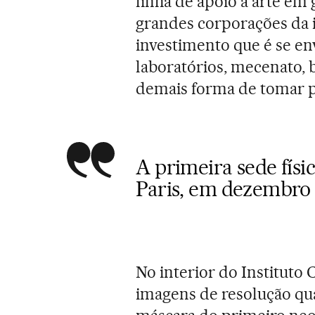
linha de apoio à arte em 
grandes corporações da 
investimento que é se env
laboratórios, mecenato, b
demais forma de tomar p
A primeira sede físi
Paris, em dezembro
No interior do Instituto 
imagens de resolução qu