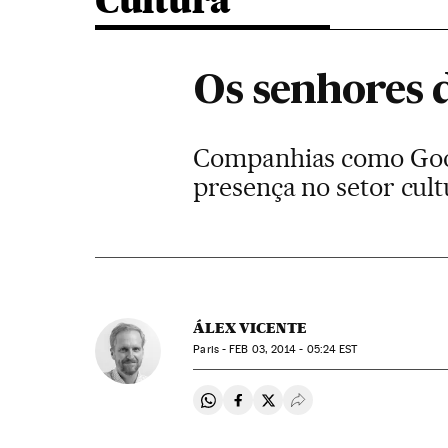
Cultura
Os senhores 
Companhias como Googl
presença no setor cul
ÁLEX VICENTE
Paris -
FEB
03, 2014 - 05:24
EST
Compartir en Whatsapp
Compartir en Facebook
Compartir en Twitter
Desplegar Redes Soci