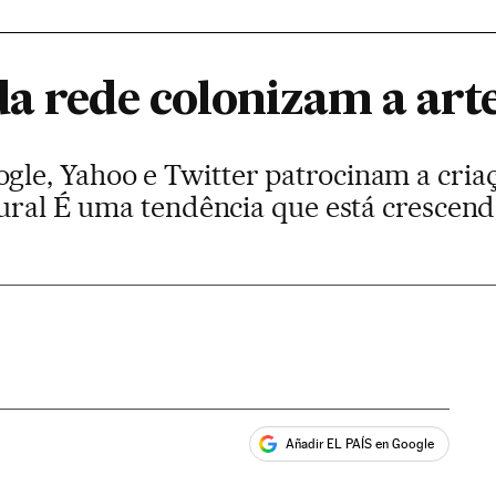
da rede colonizam a art
e, Yahoo e Twitter patrocinam a criaç
tural É uma tendência que está crescen
Añadir EL PAÍS en Google
ales