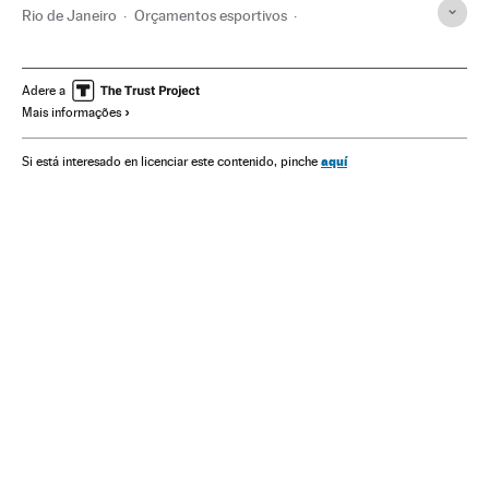
Rio de Janeiro
Orçamentos esportivos
Estado Rio de Janeiro
Olimpíadas Rio 2016
Financiamento esportivo
Brasil
Jogos Olímpicos
Adere a
Mais informações
América do Sul
América Latina
Competições
América
Esportes
Fernando Azevedo e Silva
aquí
Si está interesado en licenciar este contenido, pinche