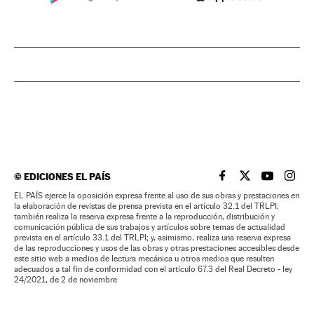
©
EDICIONES EL PAÍS
EL PAÍS BRASIL EN
EL PAÍS BRASI
EL PAÍS B
EL PA
EL PAÍS ejerce la oposición expresa frente al uso de sus obras y prestaciones en
la elaboración de revistas de prensa prevista en el artículo 32.1 del TRLPI;
también realiza la reserva expresa frente a la reproducción, distribución y
comunicación pública de sus trabajos y artículos sobre temas de actualidad
prevista en el artículo 33.1 del TRLPI; y, asimismo, realiza una reserva expresa
de las reproducciones y usos de las obras y otras prestaciones accesibles desde
este sitio web a medios de lectura mecánica u otros medios que resulten
adecuados a tal fin de conformidad con el artículo 67.3 del Real Decreto - ley
24/2021, de 2 de noviembre