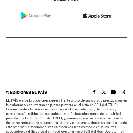
©
EDICIONES EL PAÍS
EL PAÍS BRASIL EN
EL PAÍS BRASI
EL PAÍS B
EL PA
EL PAÍS ejerce la oposición expresa frente al uso de sus obras y prestaciones en
la elaboración de revistas de prensa prevista en el artículo 32.1 del TRLPI;
también realiza la reserva expresa frente a la reproducción, distribución y
comunicación pública de sus trabajos y artículos sobre temas de actualidad
prevista en el artículo 33.1 del TRLPI; y, asimismo, realiza una reserva expresa
de las reproducciones y usos de las obras y otras prestaciones accesibles desde
este sitio web a medios de lectura mecánica u otros medios que resulten
adecuados a tal fin de conformidad con el artículo 67.3 del Real Decreto - ley