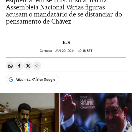
esquerda” em seu discurso anual na
Assembleia Nacional Várias figuras
acusam o mandatário de se distanciar do
pensamento de Chávez
E. S
Caracas -
JAN
20, 2014 - 10:18
EST
Compartir en Whatsapp
Compartir en Facebook
Compartir en Twitter
Desplegar Redes Sociales
Añadir EL PAÍS en Google