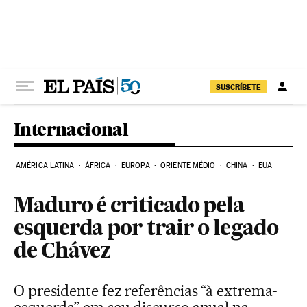
Pular para o conteúdo
SUSCRÍBETE
Internacional
AMÉRICA LATINA
ÁFRICA
EUROPA
ORIENTE MÉDIO
CHINA
EUA
Maduro é criticado pela
esquerda por trair o legado
de Chávez
O presidente fez referências “à extrema-