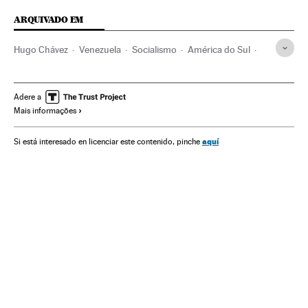
ARQUIVADO EM
Hugo Chávez
Venezuela
Socialismo
América do Sul
América Latina
Ideologias
América
Política
Nicolás Maduro
Adere a
Mais informações
aquí
Si está interesado en licenciar este contenido, pinche