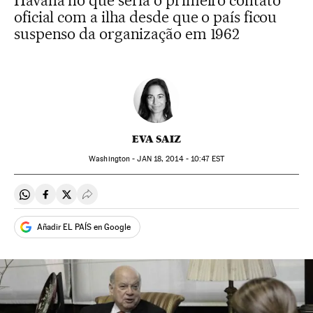
Havana no que seria o primeiro contato
oficial com a ilha desde que o país ficou
suspenso da organização em 1962
EVA SAIZ
Washington -
JAN
18, 2014 - 10:47
EST
Compartir en Whatsapp
Compartir en Facebook
Compartir en Twitter
Desplegar Redes Sociales
Añadir EL PAÍS en Google