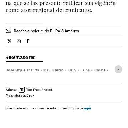
na que se faz presente retificar sua vigência
como ator regional determinante.
Receba o boletim do EL PAÍS América
Internacional El País Brasil en Twitter
Internacional El País Brasil en Instagram
Internacional El País Brasil en Facebook
ARQUIVADO EM
José Miguel Insulza
Raúl Castro
OEA
Cuba
Caribe
Estados Unidos
América Latina
América do Sul
América do Norte
América
Organizações internacionais
Adere a
Mais informações
Relações exteriores
aquí
Si está interesado en licenciar este contenido, pinche