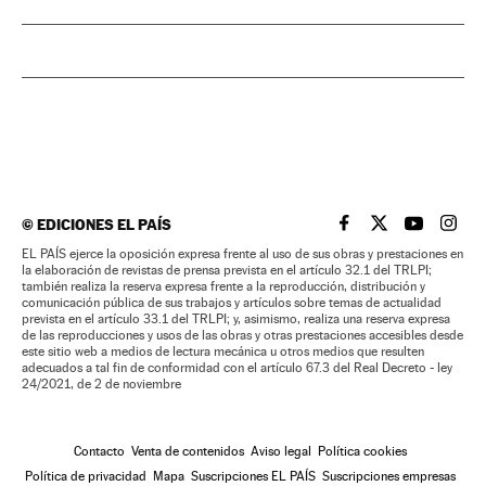
©
EDICIONES EL PAÍS
EL PAÍS BRASIL EN
EL PAÍS BRASI
EL PAÍS B
EL PA
EL PAÍS ejerce la oposición expresa frente al uso de sus obras y prestaciones en
la elaboración de revistas de prensa prevista en el artículo 32.1 del TRLPI;
también realiza la reserva expresa frente a la reproducción, distribución y
comunicación pública de sus trabajos y artículos sobre temas de actualidad
prevista en el artículo 33.1 del TRLPI; y, asimismo, realiza una reserva expresa
de las reproducciones y usos de las obras y otras prestaciones accesibles desde
este sitio web a medios de lectura mecánica u otros medios que resulten
adecuados a tal fin de conformidad con el artículo 67.3 del Real Decreto - ley
24/2021, de 2 de noviembre
Contacto
Venta de contenidos
Aviso legal
Política cookies
Política de privacidad
Mapa
Suscripciones EL PAÍS
Suscripciones empresas