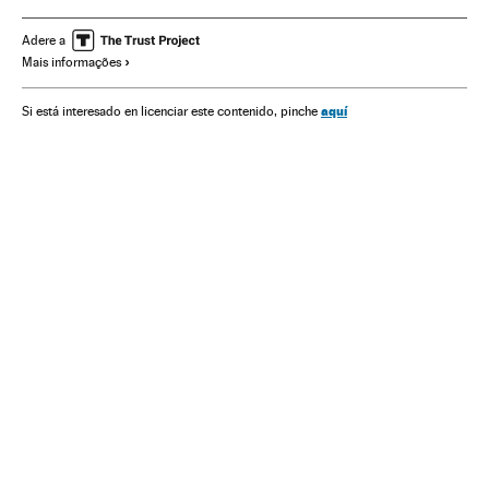
América Latina
América do Norte
América
Organizações internacionais
Relações exteriores
Adere a
Mais informações
aquí
Si está interesado en licenciar este contenido, pinche