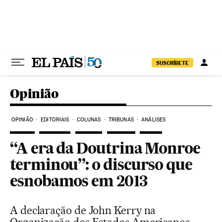
Pular para o conteúdo
SUSCRÍBETE
Opinião
OPINIÃO
EDITORIAIS
COLUNAS
TRIBUNAS
ANÁLISES
“A era da Doutrina Monroe
terminou”: o discurso que
esnobamos em 2013
A declaração de John Kerry na