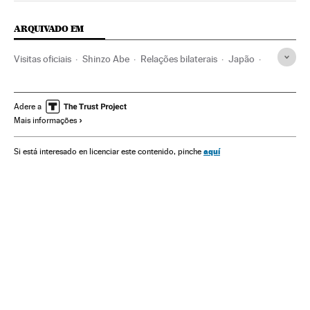
ARQUIVADO EM
Visitas oficiais
Shinzo Abe
Relações bilaterais
Japão
Contactos oficiais
China
Forças armadas
Ásia oriental
Estados Unidos
Ásia
América do Norte
Adere a
Mais informações
Espanha
Defesa
América
Relações exteriores
aquí
Si está interesado en licenciar este contenido, pinche