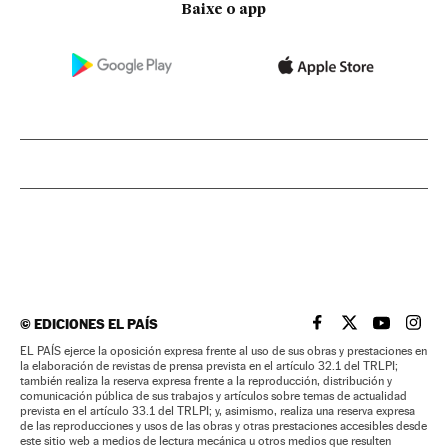
Baixe o app
©
EDICIONES EL PAÍS
EL PAÍS BRASIL EN
EL PAÍS BRASI
EL PAÍS B
EL PA
EL PAÍS ejerce la oposición expresa frente al uso de sus obras y prestaciones en
la elaboración de revistas de prensa prevista en el artículo 32.1 del TRLPI;
también realiza la reserva expresa frente a la reproducción, distribución y
comunicación pública de sus trabajos y artículos sobre temas de actualidad
prevista en el artículo 33.1 del TRLPI; y, asimismo, realiza una reserva expresa
de las reproducciones y usos de las obras y otras prestaciones accesibles desde
este sitio web a medios de lectura mecánica u otros medios que resulten