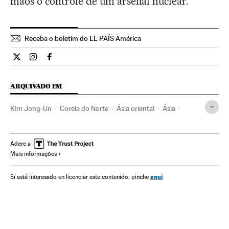
mãos o controle de um arsenal nuclear.
Receba o boletim do EL PAÍS América
Internacional El País Brasil en Twitter
Internacional El País Brasil en Instagram
Internacional El País Brasil en Facebook
ARQUIVADO EM
Kim Jong-Un
Coreia do Norte
Ásia oriental
Ásia
Gente
Sociedade
Política
Adere a
Mais informações
aquí
Si está interesado en licenciar este contenido, pinche