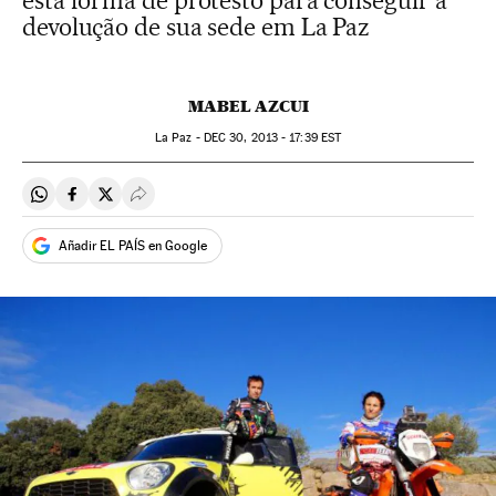
esta forma de protesto para conseguir a
devolução de sua sede em La Paz
MABEL AZCUI
La Paz -
DEC
30, 2013 - 17:39
EST
Compartir en Whatsapp
Compartir en Facebook
Compartir en Twitter
Desplegar Redes Sociales
Añadir EL PAÍS en Google