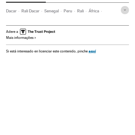
Dacar
Rali Dacar
Senegal
Peru
Rali
África
América do Sul
América Latina
Automobilismo
Competições
Esportes motor
América
Esportes
Adere a
Mais informações
aquí
Si está interesado en licenciar este contenido, pinche