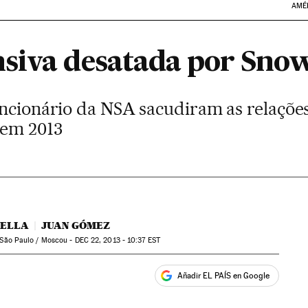
AMÉ
siva desatada por Sno
uncionário da NSA sacudiram as relaçõe
 em 2013
BELLA
JUAN GÓMEZ
/ São Paulo / Moscou -
DEC
22, 2013 - 10:37
EST
Añadir EL PAÍS en Google
ales