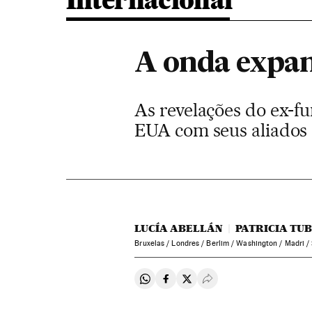
Internacional
A onda expan
As revelações do ex-f
EUA com seus aliados
LUCÍA ABELLÁN
PATRICIA TU
Bruxelas / Londres / Berlim / Washington / Madri 
Compartir en Whatsapp
Compartir en Facebook
Compartir en Twitter
Desplegar Redes Soci