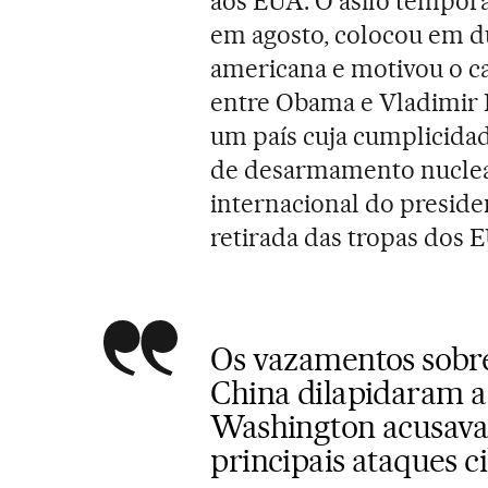
aos EUA. O asilo temporá
em agosto, colocou em d
americana e motivou o c
entre Obama e Vladimir P
um país cuja cumplicidad
de desarmamento nuclear
internacional do preside
retirada das tropas dos 
Os vazamentos sobr
China dilapidaram 
Washington acusava 
principais ataques c