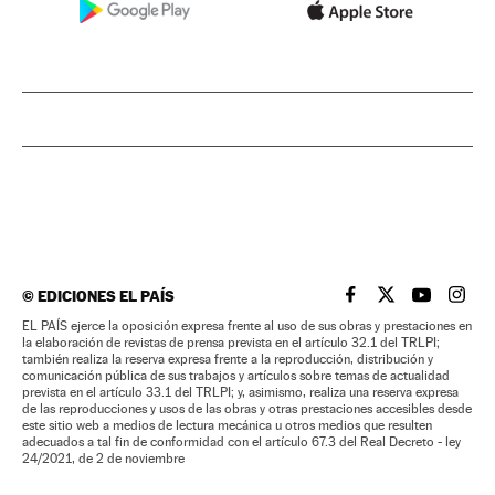
©
EDICIONES EL PAÍS
EL PAÍS BRASIL EN
EL PAÍS BRASI
EL PAÍS B
EL PA
EL PAÍS ejerce la oposición expresa frente al uso de sus obras y prestaciones en
la elaboración de revistas de prensa prevista en el artículo 32.1 del TRLPI;
también realiza la reserva expresa frente a la reproducción, distribución y
comunicación pública de sus trabajos y artículos sobre temas de actualidad
prevista en el artículo 33.1 del TRLPI; y, asimismo, realiza una reserva expresa
de las reproducciones y usos de las obras y otras prestaciones accesibles desde
este sitio web a medios de lectura mecánica u otros medios que resulten
adecuados a tal fin de conformidad con el artículo 67.3 del Real Decreto - ley
24/2021, de 2 de noviembre