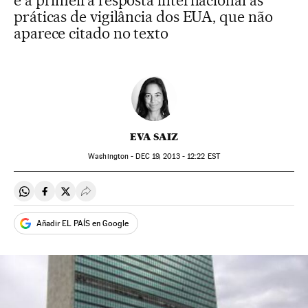
é a primeira resposta internacional às
práticas de vigilância dos EUA, que não
aparece citado no texto
EVA SAIZ
Washington -
DEC
19, 2013 - 12:22
EST
Compartir en Whatsapp
Compartir en Facebook
Compartir en Twitter
Desplegar Redes Sociales
Añadir EL PAÍS en Google