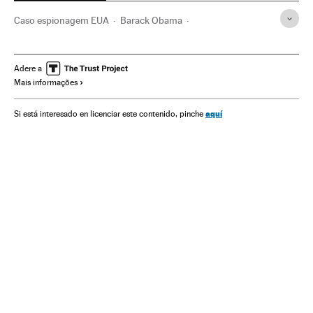
Caso espionagem EUA
Barack Obama
Ciberespionagem
NSA
Delitos informáticos
Serviços inteligência
Departamento Defesa EUA
Adere a
Mais informações
Privacidade internet
Alemanha
ONU
Segurança nacional
Segurança internet
Espionagem
aquí
Si está interesado en licenciar este contenido, pinche
Organizações internacionais
Internet
Força segurança
Relações exteriores
Defesa
Telecomunicações
Delitos
Comunicações
Política
Justiça
Europa Central
Europa