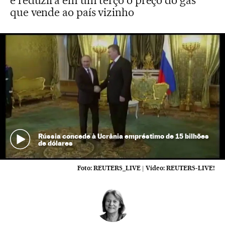
e reduzirá em um terço o preço do gás
que vende ao país vizinho
Rússia concede à Ucrânia empréstimo de 15 bilhões
de dólares
Foto:
REUTERS_LIVE
|
Vídeo:
REUTERS-LIVE!