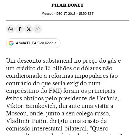
PILAR BONET
Moscou -
DEC
17, 2013 - 15:50
EST
Compartir en Whatsapp
Compartir en Facebook
Compartir en Twitter
Desplegar Redes Sociales
Añadir EL PAÍS en Google
Um desconto substancial no preço do gás e
um crédito de 15 bilhões de dólares não
condicionado a reformas impopulares (ao
contrário do que seria exigido num
empréstimo do FMI) foram os principais
êxitos obtidos pelo presidente de Ucrânia,
Viktor Yanukovich, durante uma visita a
Moscou, onde, junto a seu colega russo,
Vladimir Putin, dirigiu uma sessão da
comissão interestatal bilateral. “Quero