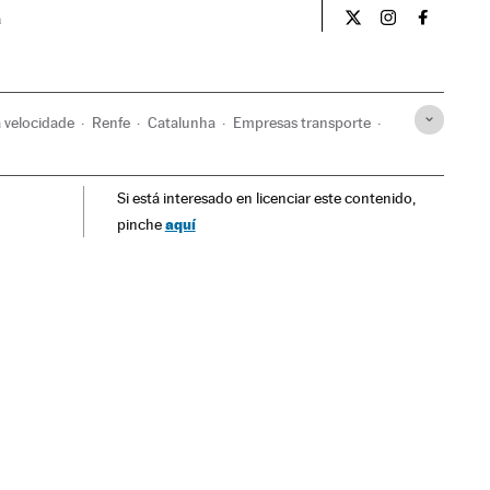
a
Internacional El Pa
Internacional
Internac
a velocidade
Renfe
Catalunha
Empresas transporte
Empresas
Si está interesado en licenciar este contenido,
aquí
pinche