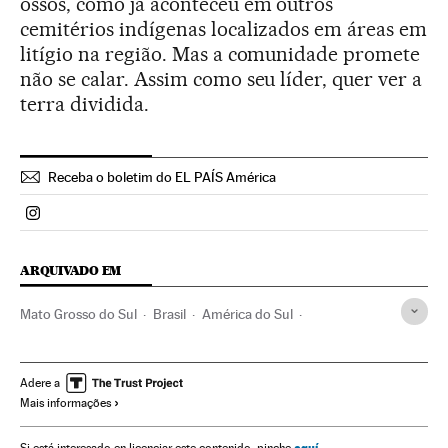
ossos, como já aconteceu em outros
cemitérios indígenas localizados em áreas em
litígio na região. Mas a comunidade promete
não se calar. Assim como seu líder, quer ver a
terra dividida.
Receba o boletim do EL PAÍS América
Politica El País Brasil en Instagram
ARQUIVADO EM
Mato Grosso do Sul
Brasil
América do Sul
América Latina
Conflitos
América
Ministério da Justiça e Segurança Pública
Adere a
Mais informações
Índios americanos
Indígenas
Funai
Governo Brasil
Governo
Ministérios
Etnias
Administração Estado
aquí
Si está interesado en licenciar este contenido, pinche