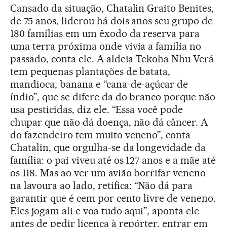
Cansado da situação, Chatalin Graito Benites,
de 75 anos, liderou há dois anos seu grupo de
180 famílias em um êxodo da reserva para
uma terra próxima onde vivia a família no
passado, conta ele. A aldeia Tekoha Nhu Verá
tem pequenas plantações de batata,
mandioca, banana e “cana-de-açúcar de
índio”, que se difere da do branco porque não
usa pesticidas, diz ele. “Essa você pode
chupar que não dá doença, não dá câncer. A
do fazendeiro tem muito veneno”, conta
Chatalin, que orgulha-se da longevidade da
família: o pai viveu até os 127 anos e a mãe até
os 118. Mas ao ver um avião borrifar veneno
na lavoura ao lado, retifica: “Não dá para
garantir que é cem por cento livre de veneno.
Eles jogam ali e voa tudo aqui”, aponta ele
antes de pedir licença à repórter, entrar em