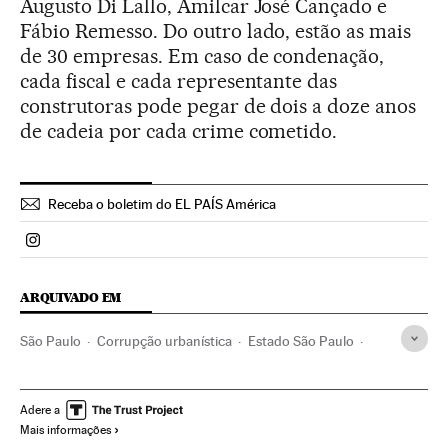
Augusto Di Lallo, Amilcar José Cançado e
Fábio Remesso. Do outro lado, estão as mais
de 30 empresas. Em caso de condenação,
cada fiscal e cada representante das
construtoras pode pegar de dois a doze anos
de cadeia por cada crime cometido.
Receba o boletim do EL PAÍS América
Politica El País Brasil en Instagram
ARQUIVADO EM
São Paulo
Corrupção urbanística
Estado São Paulo
Corrupção política
Delitos urbanísticos
Brasil
Corrupção
América do Sul
América Latina
Delitos
Adere a
Mais informações
América
Política
Justiça