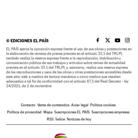
©
EDICIONES EL PAÍS
EL PAÍS BRASIL EN
EL PAÍS BRASI
EL PAÍS B
EL PA
EL PAÍS ejerce la oposición expresa frente al uso de sus obras y prestaciones en
la elaboración de revistas de prensa prevista en el artículo 32.1 del TRLPI;
también realiza la reserva expresa frente a la reproducción, distribución y
comunicación pública de sus trabajos y artículos sobre temas de actualidad
prevista en el artículo 33.1 del TRLPI; y, asimismo, realiza una reserva expresa
de las reproducciones y usos de las obras y otras prestaciones accesibles desde
este sitio web a medios de lectura mecánica u otros medios que resulten
adecuados a tal fin de conformidad con el artículo 67.3 del Real Decreto - ley
24/2021, de 2 de noviembre
Contacto
Venta de contenidos
Aviso legal
Política cookies
Política de privacidad
Mapa
Suscripciones EL PAÍS
Suscripciones empresas
RSS
Índice
Noticias de hoy