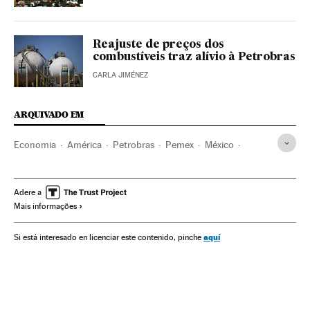
Reajuste de preços dos
combustíveis traz alívio à Petrobras
CARLA JIMÉNEZ
ARQUIVADO EM
Economia
América
Petrobras
Pemex
México
Brasil
América Latina
América do Sul
Empresas
Petroleiras
Petróleo
Matérias-primas
Adere a
Mais informações
Combustíveis fósseis
Combustíveis
Energia não renovável
Fontes energia
Indústria
Energia
aquí
Si está interesado en licenciar este contenido, pinche