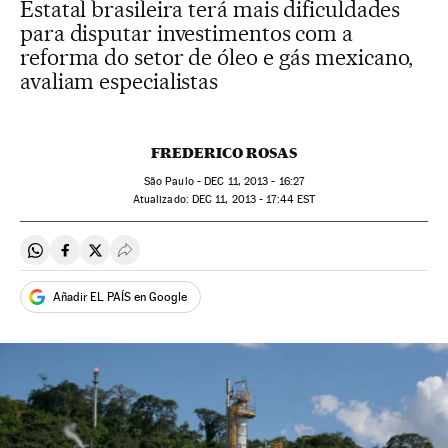
Estatal brasileira terá mais dificuldades
para disputar investimentos com a
reforma do setor de óleo e gás mexicano,
avaliam especialistas
FREDERICO ROSAS
São Paulo -
DEC
11, 2013 - 16:27
atualizado:
DEC
11, 2013 - 17:44
EST
Compartir en Whatsapp
Compartir en Facebook
Compartir en Twitter
Desplegar Redes Sociales
Añadir EL PAÍS en Google