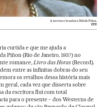
A escritora brasileira Nélida Piñon.
EFE
ria curtida e que me ajuda a
da Piñon (Rio de Janeiro, 1937) no
ente romance,
Livro das Horas
(Record).
rdem entre as infinitas dobras do seu
emora os retalhos dessa história mais
m geral, cada vez que disserta sobre
a da escritora flui com total
ncia para o presente – dos Westerns de
s galegos; de são Bernardo de Claraval