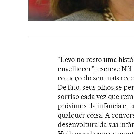
“Levo no rosto uma histó
envelhecer”, escreve Néli
começo do seu mais rec
De fato, seus olhos se pe
sorriso cada vez que rem
próximos da infância e, e
qualquer coisa. A convers
desenvoltura da sua infâ
Hollywood para os monte