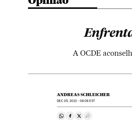
Opinião
Enfrent
A OCDE aconselha
ANDREAS SCHLEICHER
DEC
05, 2013 - 08:08
EST
Compartir en Whatsapp
Compartir en Facebook
Compartir en Twitter
Desplegar Redes Soci