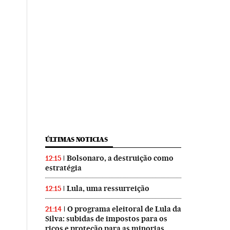
ÚLTIMAS NOTICIAS
Bolsonaro, a destruição como
12:15
estratégia
Lula, uma ressurreição
12:15
O programa eleitoral de Lula da
21:14
Silva: subidas de impostos para os
ricos e proteção para as minorias