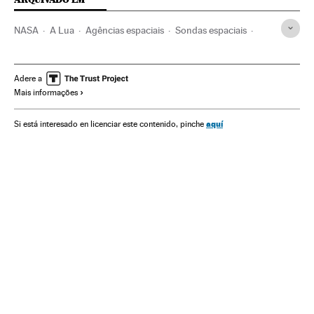
NASA
A Lua
Agências espaciais
Sondas espaciais
Satélites
Astronáutica
China
Ásia oriental
Sistema solar
Ásia
Universo
Astronomia
Ciência
Adere a
Mais informações
Exploração espacial
aquí
Si está interesado en licenciar este contenido, pinche