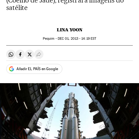
(Coelho de Jade), registrará imagens do
satélite
LINA YOON
Pequim -
DEC
01, 2013 - 14:19
EST
Compartir en Whatsapp
Compartir en Facebook
Compartir en Twitter
Desplegar Redes Sociales
Añadir EL PAÍS en Google