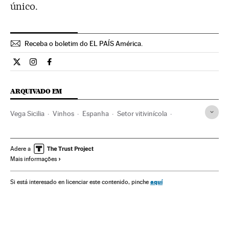
único.
Receba o boletim do EL PAÍS América.
Economia El País Brasil en Twitter
Economia El País Brasil en Instagram
Economia El País Brasil en Facebook
ARQUIVADO EM
Vega Sicilia
Vinhos
Espanha
Setor vitivinícola
Bebidas alcoólicas
Empresas
Economia
Bebidas
Agricultura
Alimentação
Alimentos
Cultura
Adere a
Mais informações
Agronegócio
Indústria
aquí
Si está interesado en licenciar este contenido, pinche