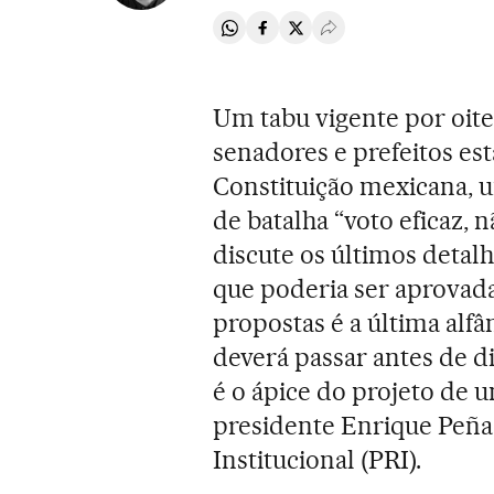
Compartir en Whatsapp
Compartir en Facebook
Compartir en Twitter
Desplegar Redes Soci
Um tabu vigente por oite
senadores e prefeitos e
Constituição mexicana, u
de batalha “voto eficaz, 
discute os últimos detal
que poderia ser aprovada 
propostas é a última alf
deverá passar antes de di
é o ápice do projeto de u
presidente Enrique Peña 
Institucional (PRI).