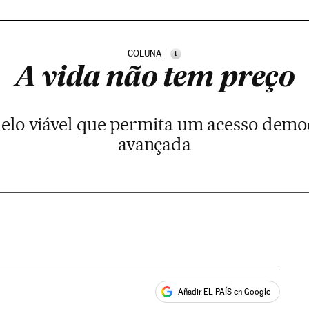
COLUNA
i
A vida não tem preço
elo viável que permita um acesso democ
avançada
Añadir EL PAÍS en Google
ales