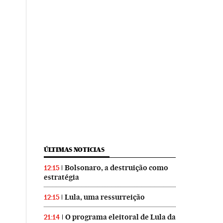
ÚLTIMAS NOTICIAS
Bolsonaro, a destruição como
12:15
estratégia
Lula, uma ressurreição
12:15
O programa eleitoral de Lula da
21:14