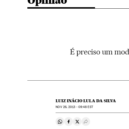
Opinião
É preciso um mod
LUIZ INÁCIO LULA DA SILVA
NOV
26, 2013 - 09:48
EST
Compartir en Whatsapp
Compartir en Facebook
Compartir en Twitter
Desplegar Redes Soci