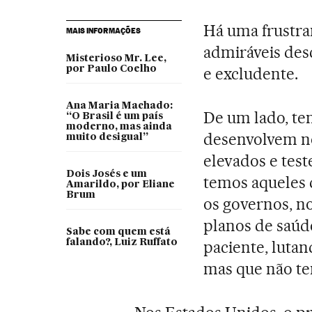
Há uma frustra
MAIS INFORMAÇÕES
admiráveis desc
Misterioso Mr. Lee,
por Paulo Coelho
e excludente.
Ana Maria Machado:
De um lado, te
“O Brasil é um país
moderno, mas ainda
desenvolvem no
muito desigual”
elevados e test
Dois Josés e um
temos aqueles 
Amarildo, por Eliane
Brum
os governos, no
planos de saúde
Sabe com quem está
falando?, Luiz Ruffato
paciente, lutan
mas que não te