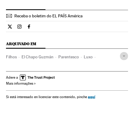
Receba o boletim do EL PAÍS América
Internacional El País Brasil en Twitter
Internacional El País Brasil en Instagram
Internacional El País Brasil en Facebook
ARQUIVADO EM
Filhos
El Chapo Guzmán
Parentesco
Luxo
Narcotraficantes
Redes sociais
Família
Internet
Estilo vida
Sociedade
Comunicações
Adere a
Mais informações
Cartel de Sinaloa
México
Cartéis mexicanos
Crime organizado
Narcotráfico
Delinquência
aquí
Si está interesado en licenciar este contenido, pinche
Delitos contra saúde pública
América do Norte
América Latina
América
Delitos
Justiça