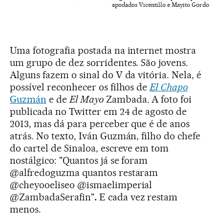
apodados Vicentillo e Mayito Gordo
Uma fotografia postada na internet mostra
um grupo de dez sorridentes. São jovens.
Alguns fazem o sinal do V da vitória. Nela, é
possível reconhecer os filhos de
El Chapo
Guzmán
e de
El Mayo
Zambada. A foto foi
publicada no Twitter em 24 de agosto de
2013, mas dá para perceber que é de anos
atrás. No texto, Iván Guzmán, filho do chefe
do cartel de Sinaloa, escreve em tom
nostálgico: "Quantos já se foram
@alfredoguzma quantos restaram
@cheyooeliseo @ismaelimperial
@ZambadaSerafin"
.
E cada vez restam
menos.