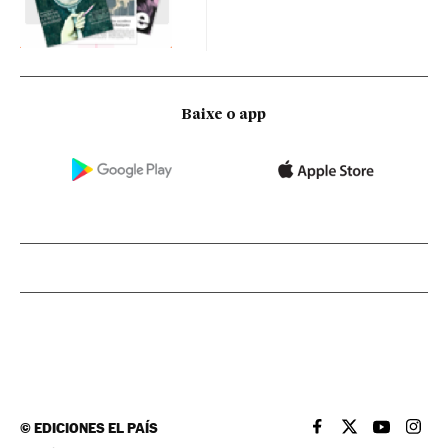
Baixe o app
©
EDICIONES EL PAÍS
EL PAÍS BRASIL EN
EL PAÍS BRASI
EL PAÍS B
EL PA