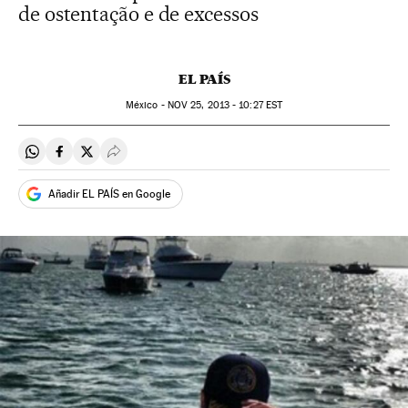
de ostentação e de excessos
EL PAÍS
México -
NOV
25, 2013 - 10:27
EST
Compartir en Whatsapp
Compartir en Facebook
Compartir en Twitter
Desplegar Redes Sociales
Añadir EL PAÍS en Google