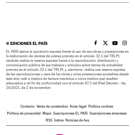
©
EDICIONES EL PAÍS
EL PAÍS BRASIL EN
EL PAÍS BRASI
EL PAÍS B
EL PA
EL PAÍS ejerce la oposición expresa frente al uso de sus obras y prestaciones en
la elaboración de revistas de prensa prevista en el artículo 32.1 del TRLPI;
también realiza la reserva expresa frente a la reproducción, distribución y
comunicación pública de sus trabajos y artículos sobre temas de actualidad
prevista en el artículo 33.1 del TRLPI; y, asimismo, realiza una reserva expresa
de las reproducciones y usos de las obras y otras prestaciones accesibles desde
este sitio web a medios de lectura mecánica u otros medios que resulten
adecuados a tal fin de conformidad con el artículo 67.3 del Real Decreto - ley
24/2021, de 2 de noviembre
Contacto
Venta de contenidos
Aviso legal
Política cookies
Política de privacidad
Mapa
Suscripciones EL PAÍS
Suscripciones empresas
RSS
Índice
Noticias de hoy