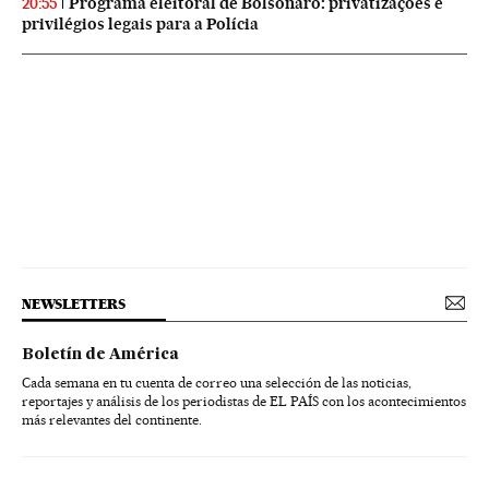
Programa eleitoral de Bolsonaro: privatizações e
20:55
privilégios legais para a Polícia
NEWSLETTERS
Boletín de América
Cada semana en tu cuenta de correo una selección de las noticias,
reportajes y análisis de los periodistas de EL PAÍS con los acontecimientos
más relevantes del continente.