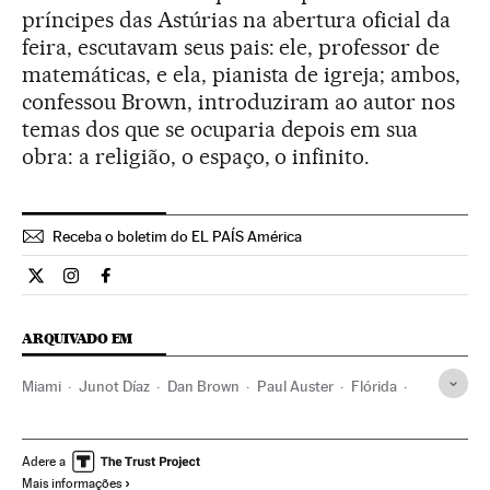
príncipes das Astúrias na abertura oficial da
feira, escutavam seus pais: ele, professor de
matemáticas, e ela, pianista de igreja; ambos,
confessou Brown, introduziram ao autor nos
temas dos que se ocuparia depois em sua
obra: a religião, o espaço, o infinito.
Receba o boletim do EL PAÍS América
Cultura El País Brasil en Twitter
Cultura El País Brasil en Instagram
Cultura El País Brasil en Facebook
ARQUIVADO EM
Miami
Junot Díaz
Dan Brown
Paul Auster
Flórida
Feiras livro
Estados Unidos
Livros
América do Norte
América
Cultura
Adere a
Mais informações