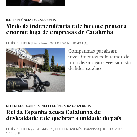
INDEPENDÊNCIA DA CATALUNHA
Medo da independência e de boicote provoca
enorme fuga de empresas de Catalunha
LLUÍS PELLICER
|
Barcelona
|
OCT 07, 2017 - 10:49
EDT
Companhias paralisam
investimentos pelo temor de
uma declaração secessionista
de líder catalão
REFERENDO SOBRE A INDEPENDÊNCIA DA CATALUNHA
Rei da Espanha acusa Catalunha de
deslealdade e de quebrar a unidade do país
LLUÍS PELLICER
/
J. J. GÁLVEZ
/
GUILLEM ANDRÉS
|
Barcelona
|
OCT 03, 2017 -
16:31
EDT