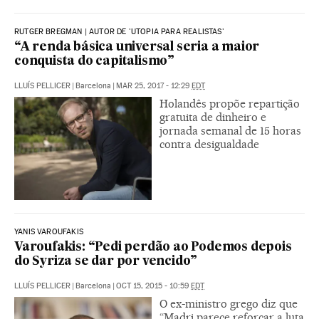
RUTGER BREGMAN | AUTOR DE 'UTOPIA PARA REALISTAS'
“A renda básica universal seria a maior
conquista do capitalismo”
LLUÍS PELLICER
|
Barcelona
|
MAR 25, 2017 - 12:29
EDT
Holandês propõe repartição
gratuita de dinheiro e
jornada semanal de 15 horas
contra desigualdade
YANIS VAROUFAKIS
Varoufakis: “Pedi perdão ao Podemos depois
do Syriza se dar por vencido”
LLUÍS PELLICER
|
Barcelona
|
OCT 15, 2015 - 10:59
EDT
O ex-ministro grego diz que
“Madri parece reforçar a luta