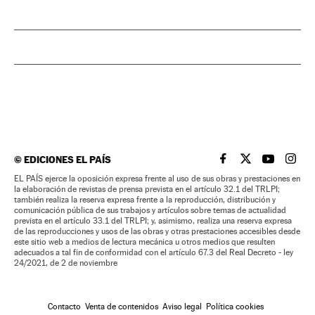
©
EDICIONES EL PAÍS
EL PAÍS BRASIL EN
EL PAÍS BRASI
EL PAÍS B
EL PA
EL PAÍS ejerce la oposición expresa frente al uso de sus obras y prestaciones en
la elaboración de revistas de prensa prevista en el artículo 32.1 del TRLPI;
también realiza la reserva expresa frente a la reproducción, distribución y
comunicación pública de sus trabajos y artículos sobre temas de actualidad
prevista en el artículo 33.1 del TRLPI; y, asimismo, realiza una reserva expresa
de las reproducciones y usos de las obras y otras prestaciones accesibles desde
este sitio web a medios de lectura mecánica u otros medios que resulten
adecuados a tal fin de conformidad con el artículo 67.3 del Real Decreto - ley
24/2021, de 2 de noviembre
Contacto
Venta de contenidos
Aviso legal
Política cookies