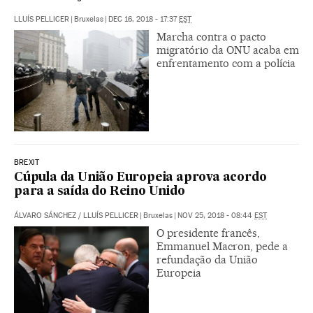
LLUÍS PELLICER
|
Bruxelas
|
DEC 16, 2018 - 17:37
EST
Marcha contra o pacto
migratório da ONU acaba em
enfrentamento com a polícia
BREXIT
Cúpula da União Europeia aprova acordo
para a saída do Reino Unido
ÁLVARO SÁNCHEZ
/
LLUÍS PELLICER
|
Bruxelas
|
NOV 25, 2018 - 08:44
EST
O presidente francês,
Emmanuel Macron, pede a
refundação da União
Europeia