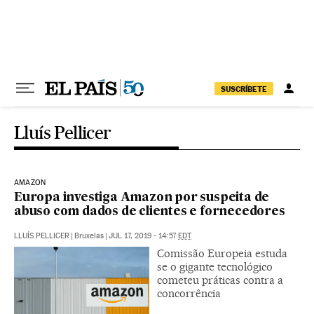
Pular para o conteúdo
SUSCRÍBETE
Lluís Pellicer
AMAZON
Europa investiga Amazon por suspeita de
abuso com dados de clientes e fornecedores
LLUÍS PELLICER
|
Bruxelas
|
JUL 17, 2019 - 14:57
EDT
Comissão Europeia estuda
se o gigante tecnológico
cometeu práticas contra a
concorrência