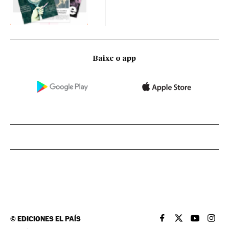
Baixe o app
©
EDICIONES EL PAÍS
EL PAÍS BRASIL EN
EL PAÍS BRASI
EL PAÍS B
EL PA