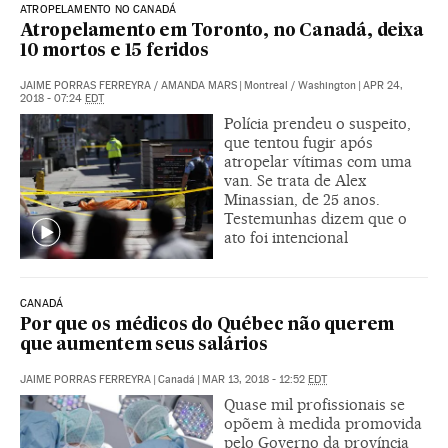
ATROPELAMENTO NO CANADÁ
Atropelamento em Toronto, no Canadá, deixa
10 mortos e 15 feridos
JAIME PORRAS FERREYRA
/
AMANDA MARS
|
Montreal / Washington
|
APR 24,
2018 - 07:24
EDT
Polícia prendeu o suspeito,
que tentou fugir após
atropelar vítimas com uma
van. Se trata de Alex
Minassian, de 25 anos.
Testemunhas dizem que o
ato foi intencional
CANADÁ
Por que os médicos do Québec não querem
que aumentem seus salários
JAIME PORRAS FERREYRA
|
Canadá
|
MAR 13, 2018 - 12:52
EDT
Quase mil profissionais se
opõem à medida promovida
pelo Governo da província