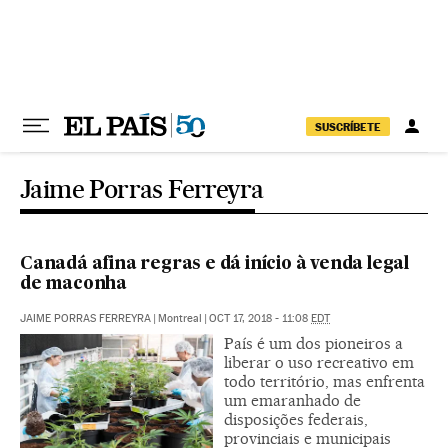
Pular para o conteúdo
SUSCRÍBETE
Jaime Porras Ferreyra
Canadá afina regras e dá início à venda legal
de maconha
JAIME PORRAS FERREYRA
|
Montreal
|
OCT 17, 2018 - 11:08
EDT
País é um dos pioneiros a
liberar o uso recreativo em
todo território, mas enfrenta
um emaranhado de
disposições federais,
provinciais e municipais