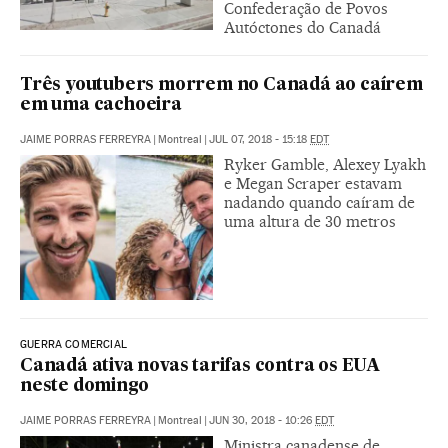
Confederação de Povos
Autóctones do Canadá
Três youtubers morrem no Canadá ao caírem
em uma cachoeira
JAIME PORRAS FERREYRA
|
Montreal
|
JUL 07, 2018 - 15:18
EDT
Ryker Gamble, Alexey Lyakh
e Megan Scraper estavam
nadando quando caíram de
uma altura de 30 metros
GUERRA COMERCIAL
Canadá ativa novas tarifas contra os EUA
neste domingo
JAIME PORRAS FERREYRA
|
Montreal
|
JUN 30, 2018 - 10:26
EDT
Ministra canadense de