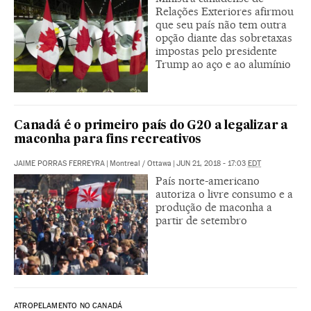
Relações Exteriores afirmou
que seu país não tem outra
opção diante das sobretaxas
impostas pelo presidente
Trump ao aço e ao alumínio
Canadá é o primeiro país do G20 a legalizar a
maconha para fins recreativos
JAIME PORRAS FERREYRA
|
Montreal / Ottawa
|
JUN 21, 2018 - 17:03
EDT
País norte-americano
autoriza o livre consumo e a
produção de maconha a
partir de setembro
ATROPELAMENTO NO CANADÁ