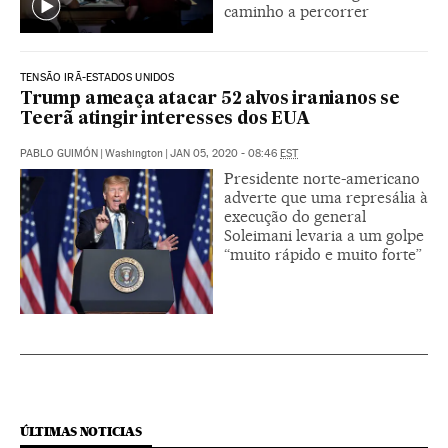
caminho a percorrer
TENSÃO IRÃ-ESTADOS UNIDOS
Trump ameaça atacar 52 alvos iranianos se
Teerã atingir interesses dos EUA
PABLO GUIMÓN
|
Washington
|
JAN 05, 2020 - 08:46
EST
Presidente norte-americano
adverte que uma represália à
execução do general
Soleimani levaria a um golpe
“muito rápido e muito forte”
ÚLTIMAS NOTICIAS