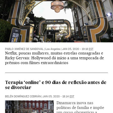
PABLO XIMÉNEZ DE SANDOVAL
|
Los Angeles
|
JAN 05, 2020 - 19:18
EST
Netflix, poucas mulheres, muitas estrelas consagradas e
Ricky Gervais: Hollywood dá início a uma temporada de
prêmios com filmes extraordinários
Terapia ‘online’ e 90 dias de reflexão antes de
se divorciar
BELÉN DOMÍNGUEZ CEBRIÁN
|
JAN 05, 2020 - 18:14
EST
Dinamarca inova nas
políticas de família e impõe
um curso obrigatório a