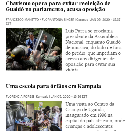
Chavismo opera para evitar reeleição de
Guaidó no parlamento, acusa oposição
FRANCESCO MANETTO
/
FLORANTONIA SINGER
|
Caracas
|
JAN 05, 2020 - 15:37
EST
Luis Parra se proclama
presidente da Assembleia
Nacional, enquanto Guaidó
denunciava, do lado de fora
do prédio, que impediam o
acesso aos dirigentes de
oposição para evitar sua
vitória
Uma escola para órfãos em Kampala
FLORENCIA FORESI
|
Kampala
|
JAN 05, 2020 - 13:36
EST
Uma visita ao Centro da
Criança de Uganda,
inaugurado em 1998 na
capital do país africano, onde
crianças e adolescentes