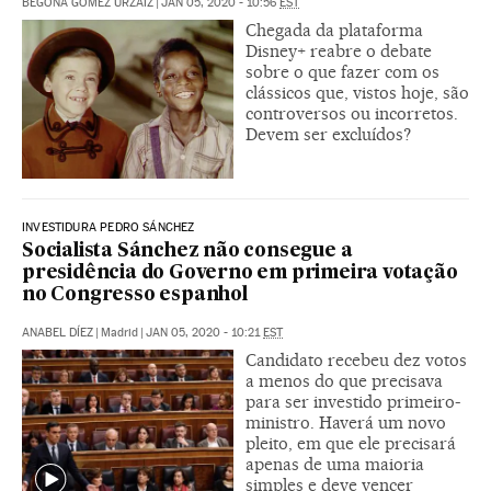
BEGOÑA GÓMEZ URZAIZ
|
JAN 05, 2020 - 10:56
EST
Chegada da plataforma
Disney+ reabre o debate
sobre o que fazer com os
clássicos que, vistos hoje, são
controversos ou incorretos.
Devem ser excluídos?
INVESTIDURA PEDRO SÁNCHEZ
Socialista Sánchez não consegue a
presidência do Governo em primeira votação
no Congresso espanhol
ANABEL DÍEZ
|
Madrid
|
JAN 05, 2020 - 10:21
EST
Candidato recebeu dez votos
a menos do que precisava
para ser investido primeiro-
ministro. Haverá um novo
pleito, em que ele precisará
apenas de uma maioria
simples e deve vencer