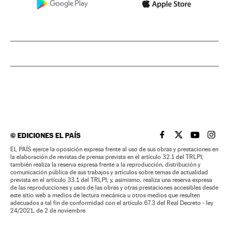
©
EDICIONES EL PAÍS
EL PAÍS BRASIL EN
EL PAÍS BRASI
EL PAÍS B
EL PA
EL PAÍS ejerce la oposición expresa frente al uso de sus obras y prestaciones en
la elaboración de revistas de prensa prevista en el artículo 32.1 del TRLPI;
también realiza la reserva expresa frente a la reproducción, distribución y
comunicación pública de sus trabajos y artículos sobre temas de actualidad
prevista en el artículo 33.1 del TRLPI; y, asimismo, realiza una reserva expresa
de las reproducciones y usos de las obras y otras prestaciones accesibles desde
este sitio web a medios de lectura mecánica u otros medios que resulten
adecuados a tal fin de conformidad con el artículo 67.3 del Real Decreto - ley
24/2021, de 2 de noviembre