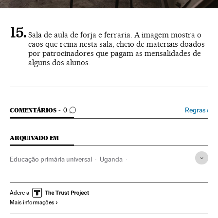
Sala de aula de forja e ferraria. A imagem mostra o
caos que reina nesta sala, cheio de materiais doados
por patrocinadores que pagam as mensalidades de
alguns dos alunos.
COMENTÁRIOS
Regras
›
COMENTÁRIOS
0
ARQUIVADO EM
Educação primária universal
Uganda
Educação primária
Direito educação
Ensino geral
Qualidade ensino
África subsaariana
África
Infância
Adere a
Mais informações
Sistema educativo
Educação
Sociedade