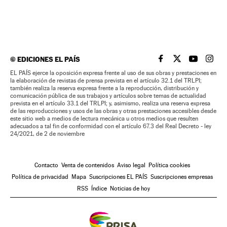
©
EDICIONES EL PAÍS
EL PAÍS BRASIL EN
EL PAÍS BRASI
EL PAÍS B
EL PA
EL PAÍS ejerce la oposición expresa frente al uso de sus obras y prestaciones en
la elaboración de revistas de prensa prevista en el artículo 32.1 del TRLPI;
también realiza la reserva expresa frente a la reproducción, distribución y
comunicación pública de sus trabajos y artículos sobre temas de actualidad
prevista en el artículo 33.1 del TRLPI; y, asimismo, realiza una reserva expresa
de las reproducciones y usos de las obras y otras prestaciones accesibles desde
este sitio web a medios de lectura mecánica u otros medios que resulten
adecuados a tal fin de conformidad con el artículo 67.3 del Real Decreto - ley
24/2021, de 2 de noviembre
Contacto
Venta de contenidos
Aviso legal
Política cookies
Política de privacidad
Mapa
Suscripciones EL PAÍS
Suscripciones empresas
RSS
Índice
Noticias de hoy