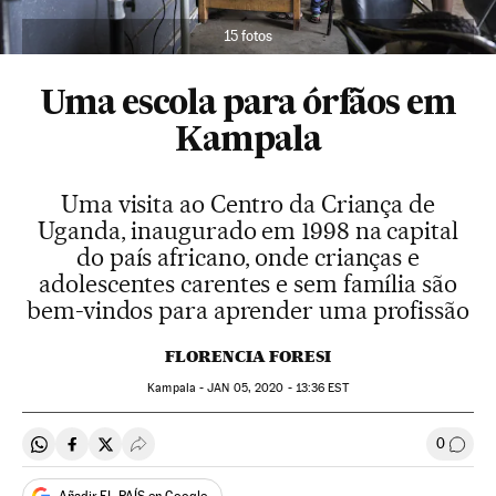
15 fotos
Uma escola para órfãos em
Kampala
Uma visita ao Centro da Criança de
Uganda, inaugurado em 1998 na capital
do país africano, onde crianças e
adolescentes carentes e sem família são
bem-vindos para aprender uma profissão
FLORENCIA FORESI
Kampala -
JAN
05, 2020 - 13:36
EST
0
Compartir en Whatsapp
Compartir en Facebook
Compartir en Twitter
Desplegar Redes Sociales
Comen
Añadir EL PAÍS en Google