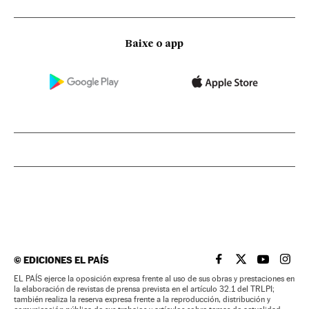
Baixe o app
©
EDICIONES EL PAÍS
EL PAÍS BRASIL EN
EL PAÍS BRASI
EL PAÍS B
EL PA
EL PAÍS ejerce la oposición expresa frente al uso de sus obras y prestaciones en
la elaboración de revistas de prensa prevista en el artículo 32.1 del TRLPI;
también realiza la reserva expresa frente a la reproducción, distribución y