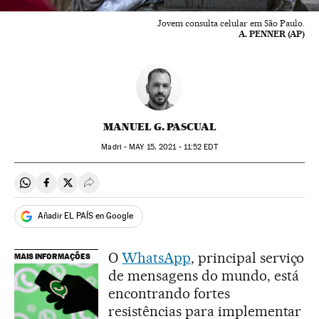
Jovem consulta celular em São Paulo.
A. PENNER (AP)
MANUEL G. PASCUAL
Madri -
MAY
15, 2021 - 11:52
EDT
Compartir en Whatsapp
Compartir en Facebook
Compartir en Twitter
Desplegar Redes Sociales
Añadir EL PAÍS en Google
O
WhatsApp
, principal serviço
MAIS INFORMAÇÕES
de mensagens do mundo, está
encontrando fortes
resistências para implementar