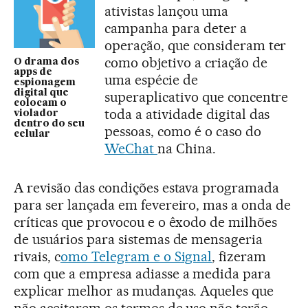
ativistas lançou uma
campanha para deter a
operação, que consideram ter
como objetivo a criação de
O drama dos
apps de
uma espécie de
espionagem
digital que
superaplicativo que concentre
colocam o
toda a atividade digital das
violador
dentro do seu
pessoas, como é o caso do
celular
WeChat
na China.
A revisão das condições estava programada
para ser lançada em fevereiro, mas a onda de
críticas que provocou e o êxodo de milhões
de usuários para sistemas de mensageria
rivais, c
omo Telegram e o Signal
, fizeram
com que a empresa adiasse a medida para
explicar melhor as mudanças. Aqueles que
não aceitarem os termos de uso não terão