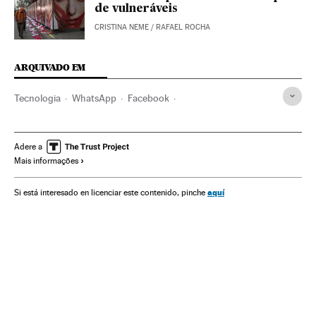
de vulneráveis
CRISTINA NEME
/
RAFAEL ROCHA
ARQUIVADO EM
Tecnologia
WhatsApp
Facebook
Grandes tecnológicas
Privacidade internet
Índia
Brasil
Internet
Transportadora
Apps
Telegram
Adere a
Mais informações
aquí
Si está interesado en licenciar este contenido, pinche