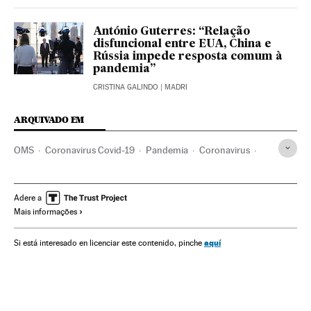
António Guterres: “Relação
disfuncional entre EUA, China e
Rússia impede resposta comum à
pandemia”
CRISTINA GALINDO
| MADRI
ARQUIVADO EM
OMS
Coronavirus Covid-19
Pandemia
Coronavirus
Doenças infecciosas
Doenças respiratórias
África
Medicina
Saúde
Previdência pública
África subsaariana
Adere a
Mais informações
aquí
Si está interesado en licenciar este contenido, pinche