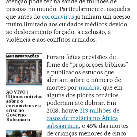
atenção pode ter na saúde de milhões de
pessoas no mundo. Particularmente, naqueles
que antes do
coronavírus
já tinham um acesso
muito limitado aos cuidados médicos devido
ao deslocamento forçado, à exclusão, à
violência e aos conflitos armados.
Foram feitas previsões de
MAIS INFORMAÇÕES
fome de “proporções bíblicas”
e publicados estudos que
alertam sobre o número de
mortes por
malária
, que em
AO VIVO |
alguns dos piores cenários
Últimas notícias
poderiam até dobrar. Em
sobre o
coronavírus e a
2018, houve
213 milhões de
crise no
Governo
casos de malária no África
Bolsonaro
subsaariana
, e 45% das mortes
de crianças menores de cinco