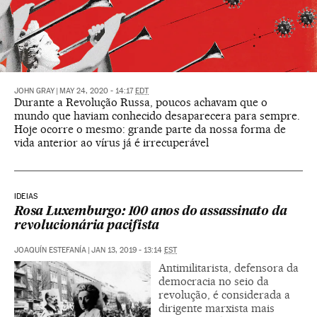
JOHN GRAY
|
MAY 24, 2020 - 14:17
EDT
Durante a Revolução Russa, poucos achavam que o
mundo que haviam conhecido desaparecera para sempre.
Hoje ocorre o mesmo: grande parte da nossa forma de
vida anterior ao vírus já é irrecuperável
IDEIAS
Rosa Luxemburgo: 100 anos do assassinato da
revolucionária pacifista
JOAQUÍN ESTEFANÍA
|
JAN 13, 2019 - 13:14
EST
Antimilitarista, defensora da
democracia no seio da
revolução, é considerada a
dirigente marxista mais