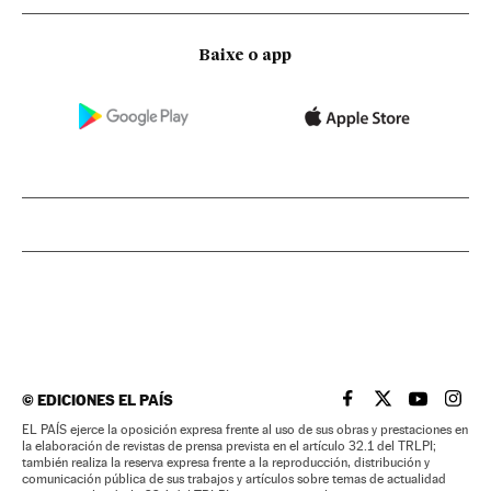
Baixe o app
©
EDICIONES EL PAÍS
EL PAÍS BRASIL EN
EL PAÍS BRASI
EL PAÍS B
EL PA
EL PAÍS ejerce la oposición expresa frente al uso de sus obras y prestaciones en
la elaboración de revistas de prensa prevista en el artículo 32.1 del TRLPI;
también realiza la reserva expresa frente a la reproducción, distribución y
comunicación pública de sus trabajos y artículos sobre temas de actualidad