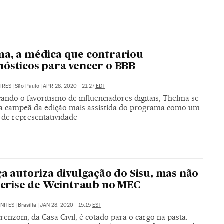
a, a médica que contrariou
ósticos para vencer o BBB
PIRES
|
São Paulo
|
APR 28, 2020 - 21:27
EDT
ndo o favoritismo de influenciadores digitais, Thelma se
a campeã da edição mais assistida do programa como um
 de representatividade
ça autoriza divulgação do Sisu, mas não
a crise de Weintraub no MEC
NITES
|
Brasília
|
JAN 28, 2020 - 15:15
EST
enzoni, da Casa Civil, é cotado para o cargo na pasta.