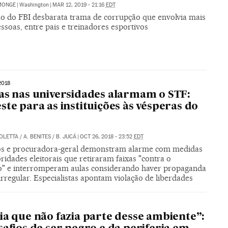
MONGE
|
Washington
|
MAR 12, 2019 - 21:16
EDT
o do FBI desbarata trama de corrupção que envolvia mais
ssoas, entre pais e treinadores esportivos
2018
as nas universidades alarmam o STF:
ste para as instituições às vésperas do
COLETTA
/
A. BENITES
/
B. JUCÁ
|
OCT 26, 2018 - 23:52
EDT
os e procuradora-geral demonstram alarme com medidas
ridades eleitorais que retiraram faixas "contra o
o" e interromperam aulas considerando haver propaganda
 irregular. Especialistas apontam violação de liberdades
ia que não fazia parte desse ambiente”: