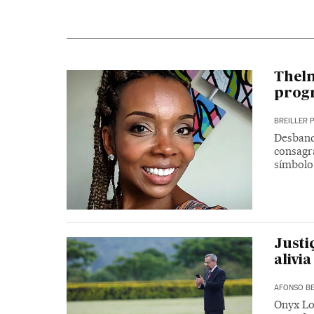
Thelm
progn
BREILLER 
Desbanca
consagr
símbolo
Justi
alivi
AFONSO BE
Onyx Lor