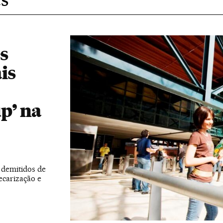
s
is
p’ na
 demitidos de
ecarização e