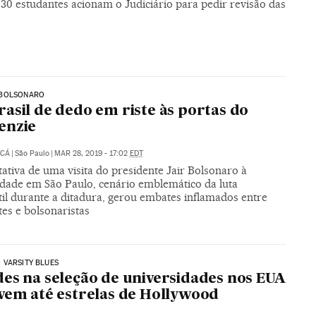
30 estudantes acionam o Judiciário para pedir revisão das
BOLSONARO
asil de dedo em riste às portas do
enzie
UCÁ
|
São Paulo
|
MAR 28, 2019 - 17:02
EDT
ativa de uma visita do presidente Jair Bolsonaro à
idade em São Paulo, cenário emblemático da luta
til durante a ditadura, gerou embates inflamados entre
es e bolsonaristas
 VARSITY BLUES
es na seleção de universidades nos EUA
vem até estrelas de Hollywood