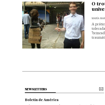
O tro
unive
MARÍA MAR
A prátic
tolerad
'brinca
traumát
NEWSLETTERS
Boletín de América