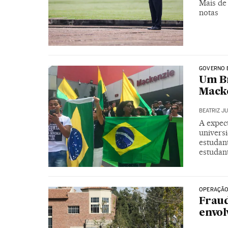
Mais de 
notas
GOVERNO 
Um Br
Mack
BEATRIZ J
A expect
univers
estudan
estudant
OPERAÇÃO
Fraud
envol