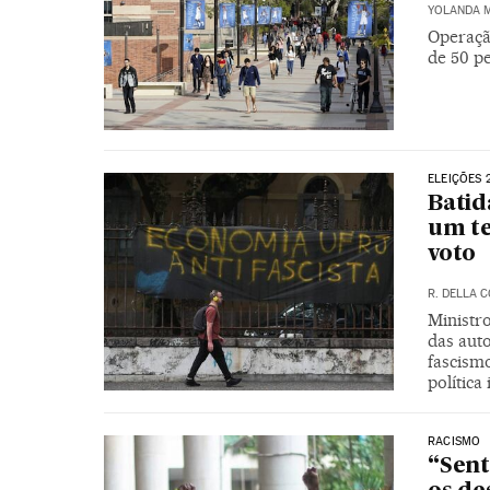
YOLANDA 
Operaçã
de 50 pe
ELEIÇÕES 
Batid
um te
voto
R. DELLA 
Ministr
das auto
fascism
política
RACISMO
“Sent