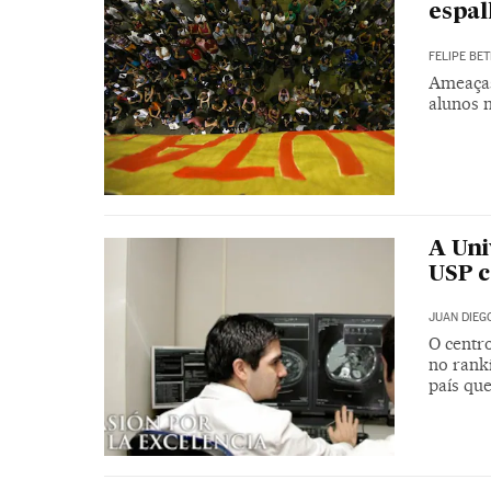
espal
FELIPE BET
Ameaças
alunos 
A Uni
USP c
JUAN DIEG
O centro
no ranki
país que