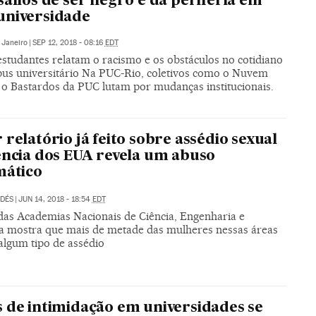
safios de ser negro e da periferia em
universidade
 Janeiro
|
SEP 12, 2018 - 08:16
EDT
estudantes relatam o racismo e os obstáculos no cotidiano
us universitário Na PUC-Rio, coletivos como o Nuvem
 o Bastardos da PUC lutam por mudanças institucionais.
 relatório já feito sobre assédio sexual
ência dos EUA revela um abuso
mático
LDÉS
|
JUN 14, 2018 - 18:54
EDT
das Academias Nacionais de Ciência, Engenharia e
a mostra que mais de metade das mulheres nessas áreas
algum tipo de assédio
 de intimidação em universidades se