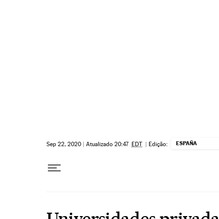
Pular para o conteúdo
ESPAÑA
Sep 22, 2020
|
Atualizado 20:47
EDT
|
Edição:
Universidades privada