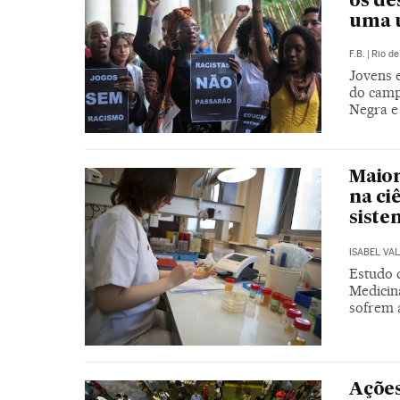
os de
uma 
F.B.
|
Rio de
Jovens 
do camp
Negra e
Maior
na ci
siste
ISABEL VA
Estudo 
Medicin
sofrem 
Ações