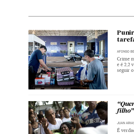
Punir
taref
AFONSO BE
Crime m
e é 2,2
seguir o
“Quer
filho”
JUAN ARIA
É verda