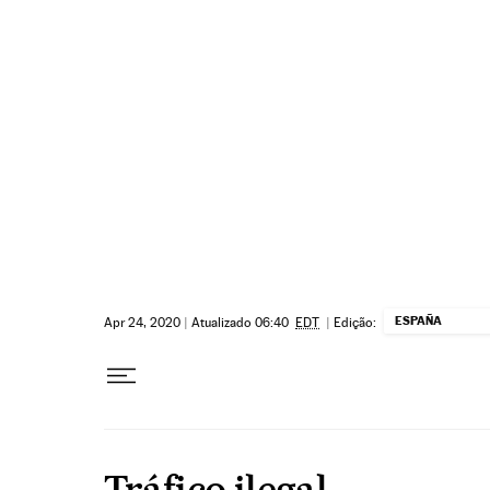
Pular para o conteúdo
ESPAÑA
Apr 24, 2020
|
Atualizado 06:40
EDT
|
Edição:
Tráfico ilegal