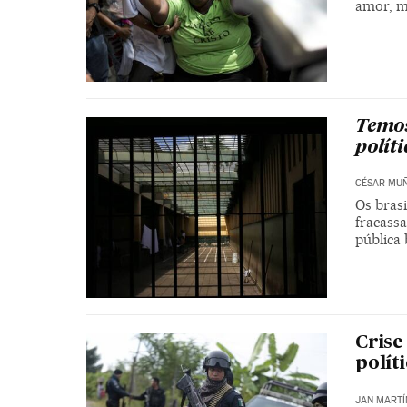
amor, ma
Temos
polít
CÉSAR MU
Os bras
fracass
pública
Crise
polít
JAN MARTÍ