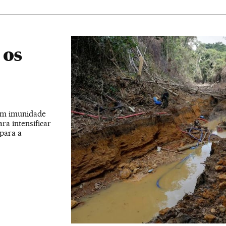
 os
têm imunidade
ra intensificar
 para a