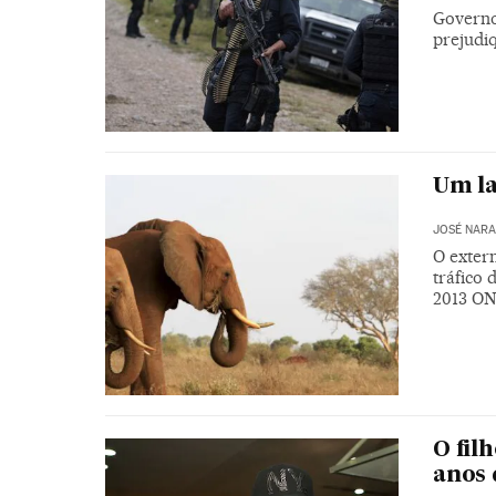
Governo 
prejudi
Um la
JOSÉ NAR
O exter
tráfico 
2013 ON
O fil
anos 