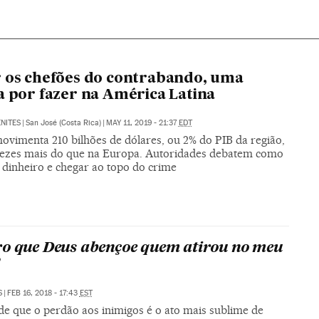
 os chefões do contrabando, uma
a por fazer na América Latina
NITES
|
San José (Costa Rica)
|
MAY 11, 2019 - 21:37
EDT
ovimenta 210 bilhões de dólares, ou 2% do PIB da região,
 vezes mais do que na Europa. Autoridades debatem como
 dinheiro e chegar ao topo do crime
o que Deus abençoe quem atirou no meu
S
|
FEB 16, 2018 - 17:43
EST
de que o perdão aos inimigos é o ato mais sublime de