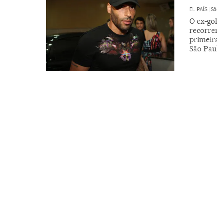
EL PAÍS
|
Sã
O ex-go
recorrer
primeira
São Pau