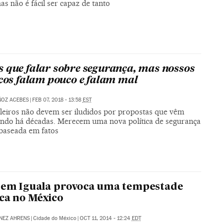
s não é fácil ser capaz de tanto
 que falar sobre segurança, mas nossos
icos falam pouco e falam mal
ÑOZ ACEBES
|
FEB 07, 2018 - 13:58
EST
ileiros não devem ser iludidos por propostas que vêm
ando há décadas. Merecem uma nova política de segurança
 baseada em fatos
 em Iguala provoca uma tempestade
ica no México
NEZ AHRENS
|
Cidade do México
|
OCT 11, 2014 - 12:24
EDT