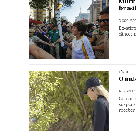
Morre
brasi
DIOGO MAG
Ex-atlet
câncer 
TÊNIS
O ind
ALEJANDRO
Convidad
suspens
receber 