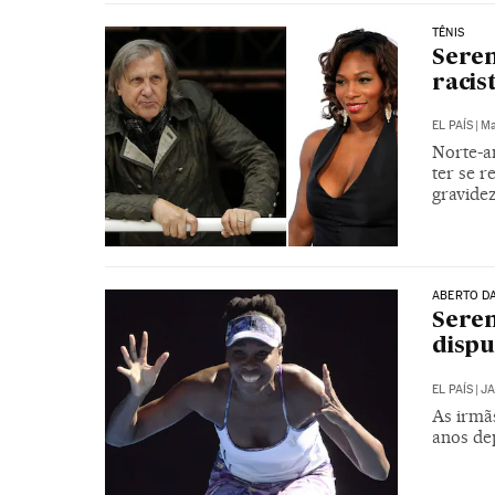
TÊNIS
Seren
racis
EL PAÍS
|
Ma
Norte-a
ter se r
gravide
ABERTO D
Seren
dispu
EL PAÍS
|
JA
As irmãs
anos de