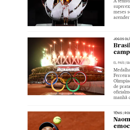
A tenist
superex
meses s
acender 
JOGOS OL
Brasi
campa
EL PAÍS
|
Sã
Medalha
Ferreir
Olimpíad
de prata
oficial
manhã 
TÊNIS | R
Naomi
emoci