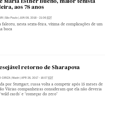
 Maria Esther Bueno, maior tenista
leira, aos 78 anos
RI
|
São Paulo
|
JUN 08, 2018 - 21:06
EDT
a faleceu, nesta sexta-feira, vítima de complicações de um
na boca
esejável retorno de Sharapova
 CIRIZA
|
Madri
|
APR 26, 2017 - 16:07
EDT
a por Stuttgart, russa volta a competir após 15 meses de
ão Várias companheiras consideram que ela não deveria
‘wild cards’ e “começar do zero”