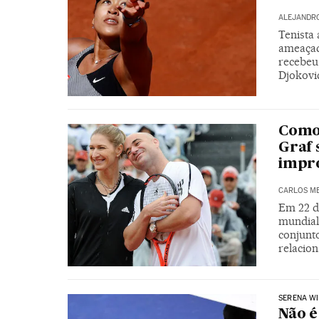
ALEJANDRO
Tenista
ameaçad
recebeu 
Djokovi
Como 
Graf 
impro
CARLOS ME
Em 22 d
mundial
conjunt
relacio
SERENA WI
Não é