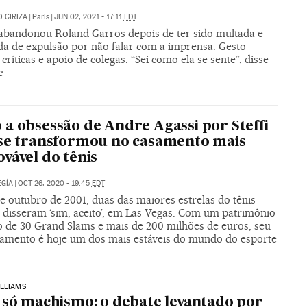
 CIRIZA
|
Paris
|
JUN 02, 2021 - 17:11
EDT
 abandonou Roland Garros depois de ter sido multada e
a de expulsão por não falar com a imprensa. Gesto
críticas e apoio de colegas: “Sei como ela se sente”, disse
c
a obsessão de Andre Agassi por Steffi
se transformou no casamento mais
vável do tênis
GÍA
|
OCT 26, 2020 - 19:45
EDT
e outubro de 2001, duas das maiores estrelas do tênis
 disseram ‘sim, aceito’, em Las Vegas. Com um patrimônio
o de 30 Grand Slams e mais de 200 milhões de euros, seu
namento é hoje um dos mais estáveis do mundo do esporte
LLIAMS
 só machismo: o debate levantado por