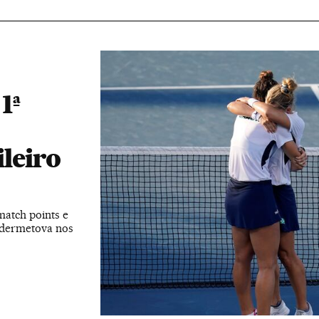
1ª
ileiro
match points e
udermetova nos