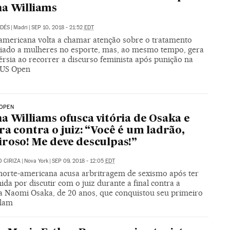
a Williams
LDÉS
|
Madri
|
SEP 10, 2018 - 21:52
EDT
 americana volta a chamar atenção sobre o tratamento
ciado a mulheres no esporte, mas, ao mesmo tempo, gera
rsia ao recorrer a discurso feminista após punição na
o US Open
 OPEN
a Williams ofusca vitória de Osaka e
ra contra o juiz: “Você é um ladrão,
roso! Me deve desculpas!”
 CIRIZA
|
Nova York
|
SEP 09, 2018 - 12:05
EDT
 norte-americana acusa arbritragem de sexismo após ter
ida por discutir com o juiz durante a final contra a
a Naomi Osaka, de 20 anos, que conquistou seu primeiro
Slam