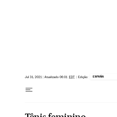
Pular para o conteúdo
ESPAÑA
Jul 31, 2021
|
Atualizado 06:01
EDT
|
Edição:
Tênis feminino