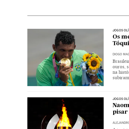
JOGOS OL
Os me
Tóqui
DIOGO MAG
Brasile
ouros, s
na histó
subiram
JOGOS OL
Naomi
pisar
ALEJANDRO