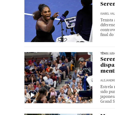
Seren
ISABEL VA
Tenista
diferen
contrové
final d
TÊNIS | US
Seren
dispa
menti
ALEJANDRO
Estrela
sido pun
japones
Grand 