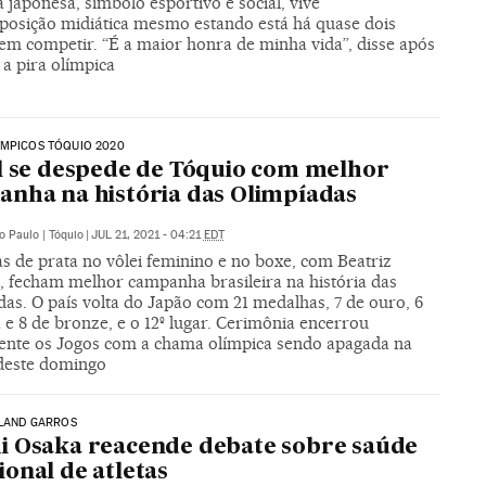
a japonesa, símbolo esportivo e social, vive
posição midiática mesmo estando está há quase dois
em competir. “É a maior honra de minha vida”, disse após
a pira olímpica
ÍMPICOS TÓQUIO 2020
l se despede de Tóquio com melhor
nha na história das Olimpíadas
o Paulo | Tóquio
|
JUL 21, 2021 - 04:21
EDT
s de prata no vôlei feminino e no boxe, com Beatriz
a, fecham melhor campanha brasileira na história das
as. O país volta do Japão com 21 medalhas, 7 de ouro, 6
 e 8 de bronze, e o 12º lugar. Cerimônia encerrou
mente os Jogos com a chama olímpica sendo apagada na
deste domingo
OLAND GARROS
 Osaka reacende debate sobre saúde
onal de atletas