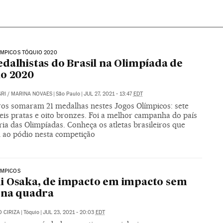
ÍMPICOS TÓQUIO 2020
dalhistas do Brasil na Olimpíada de
o 2020
RI
/
MARINA NOVAES
|
São Paulo
|
JUL 27, 2021 - 13:47
EDT
iros somaram 21 medalhas nestes Jogos Olímpicos: sete
eis pratas e oito bronzes. Foi a melhor campanha do país
ria das Olimpíadas. Conheça os atletas brasileiros que
 ao pódio nesta competição
ÍMPICOS
 Osaka, de impacto em impacto sem
 na quadra
 CIRIZA
|
Tóquio
|
JUL 23, 2021 - 20:03
EDT