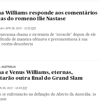
a Williams responde aos comentários
tas do romeno Ilie Nastase
dri
|
APR 26, 2017 - 11:52
EDT
mericana chama o ex-tenista de “covarde” depois de ele
eferido de maneira ofensiva e preconceituosa à sua
z recém-descoberta
A AUSTRÁLIA
a e Venus Williams, eternas,
tarão outra final do Grand Slam
N 26, 2017 - 13:45
EST
 se enfrentarão na definição do Aberto da Austrália, 14
pois