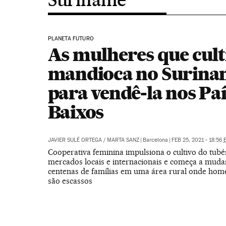
PLANETA FUTURO
As mulheres que cul
mandioca no Surina
para vendê-la nos Paí
Baixos
JAVIER SULÉ ORTEGA
/
MARTA SANZ
|
Barcelona
|
FEB 25, 2021 - 18:56
Cooperativa feminina impulsiona o cultivo do tubé
mercados locais e internacionais e começa a mudar
centenas de famílias em uma área rural onde ho
são escassos