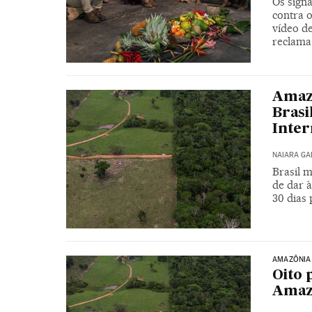
Os sign
contra 
vídeo d
reclama
Amazo
Brasi
Inter
NAIARA G
Brasil 
de dar 
30 dias 
AMAZÔNIA
Oito 
Amazo