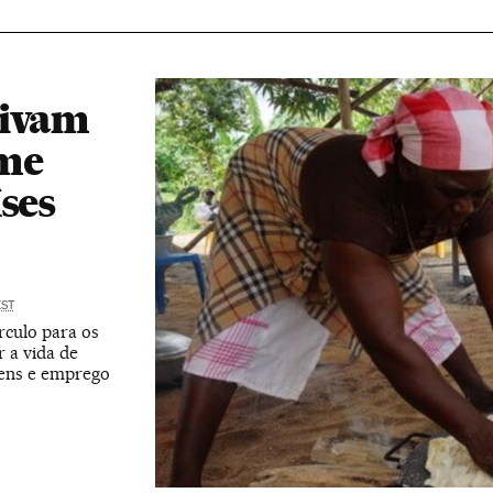
tivam
me
ses
EST
rculo para os
 a vida de
mens e emprego