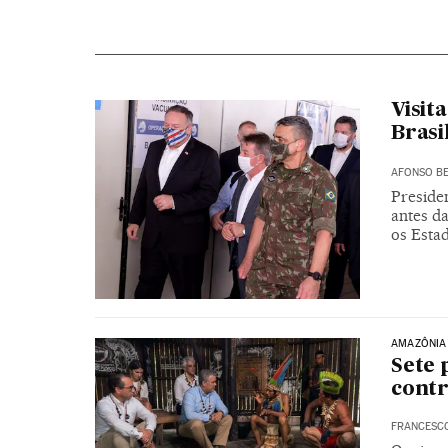
Visit
Brasi
AFONSO BE
Presiden
antes d
os Esta
AMAZÔNIA
Sete 
contr
FRANCESC