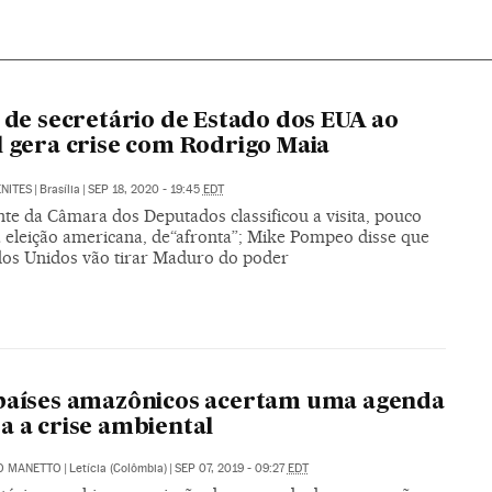
a de secretário de Estado dos EUA ao
l gera crise com Rodrigo Maia
NITES
|
Brasília
|
SEP 18, 2020 - 19:45
EDT
te da Câmara dos Deputados classificou a visita, pouco
a eleição americana, de“afronta”; Mike Pompeo disse que
dos Unidos vão tirar Maduro do poder
países amazônicos acertam uma agenda
a a crise ambiental
O MANETTO
|
Letícia (Colômbia)
|
SEP 07, 2019 - 09:27
EDT