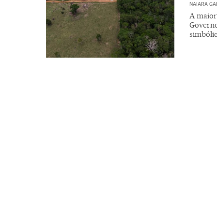
NAIARA G
A maior
Governo
simbóli