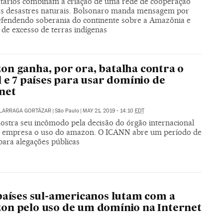
atários combinam a criação de uma rede de cooperação
os desastres naturais. Bolsonaro manda mensagem por
efendendo soberania do continente sobre a Amazônia e
 de excesso de terras indígenas
n ganha, por ora, batalha contra o
l e 7 países para usar domínio de
net
ALARRAGA GORTÁZAR
|
São Paulo
|
MAY 21, 2019 - 14:10
EDT
mostra seu incômodo pela decisão do órgão internacional
à empresa o uso do amazon. O ICANN abre um período de
para alegações públicas
países sul-americanos lutam com a
n pelo uso de um domínio na Internet